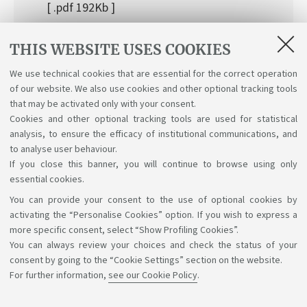
[ .pdf 192Kb ]
Programma
THIS WEBSITE USES COOKIES
[ .pdf 105Kb ]
We use technical cookies that are essential for the correct operation
of our website. We also use cookies and other optional tracking tools
Domanda di partecipazione
that may be activated only with your consent.
[ .doc 97Kb ]
Cookies and other optional tracking tools are used for statistical
analysis, to ensure the efficacy of institutional communications, and
to analyse user behaviour.
If you close this banner, you will continue to browse using only
essential cookies.
You can provide your consent to the use of optional cookies by
Support the right to knowledge
activating the “Personalise Cookies” option. If you wish to express a
more specific consent, select “Show Profiling Cookies”.
Follow us on:
You can always review your choices and check the status of your
consent by going to the “Cookie Settings” section on the website.
For further information,
see our Cookie Policy
.
App: