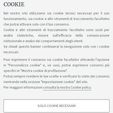
Biochimica, 1° piano - Evento in presenza e
COOKIE
online
Nel nostro sito utilizziamo sia cookie tecnici necessari per il suo
Via Irnerio 48 e su Teams, ore 9.30
funzionamento, sia cookie e altri strumenti di tracciamento facoltativi
che potrai attivare solo con il tuo consenso.
Cookie e altri strumenti di tracciamento facoltativi sono usati per
analisi statistiche, misure sull'efficacia della comunicazione
1
2
istituzionale e analisi dei comportamenti degli utenti.
Se chiudi questo banner continuerai la navigazione solo con i cookie
necessari.
Puoi esprimere il consenso sui cookie facoltativi attivando l'opzione
Sosteniamo il diritto alla conoscenza
in "Personalizza cookie" e, se vuoi, potrai esprimere consensi più
specifici in "Mostra cookie di profilazione".
Seguici su:
Potrai sempre rivedere le tue scelte e verificare lo stato dei consensi
rientrando nella sezione "Impostazione cookie" del sito.
Per maggiori informazioni
consulta la nostra Cookie policy
.
App:
SOLO COOKIE NECESSARI
COOKIE DI PROFILAZIONE - FACOLTATIVI