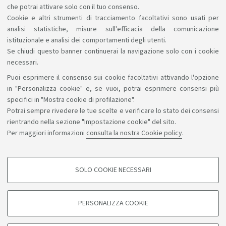
lavoro Le…
Leggi di più
che potrai attivare solo con il tuo consenso.
Cookie e altri strumenti di tracciamento facoltativi sono usati per
analisi statistiche, misure sull'efficacia della comunicazione
istituzionale e analisi dei comportamenti degli utenti.
Se chiudi questo banner continuerai la navigazione solo con i cookie
necessari.
Puoi esprimere il consenso sui cookie facoltativi attivando l'opzione
Sosteniamo il diritto alla conoscenza
in "Personalizza cookie" e, se vuoi, potrai esprimere consensi più
specifici in "Mostra cookie di profilazione".
Seguici su:
Potrai sempre rivedere le tue scelte e verificare lo stato dei consensi
rientrando nella sezione "Impostazione cookie" del sito.
Per maggiori informazioni
consulta la nostra Cookie policy
.
App:
SOLO COOKIE NECESSARI
COOKIE DI PROFILAZIONE - FACOLTATIVI
©Copyright 2026 - ALMA MATER STUDIORUM - Università di
Si tratta di cookie utilizzati per analizzare le caratteristiche della navigazione
PERSONALIZZA COOKIE
degli utenti, creare profili in base al loro comportamento sul sito, per analisi
Bologna - Via Zamboni, 33 - 40126 Bologna - PI: 01131710376 -
di marketing.
CF: 80007010376