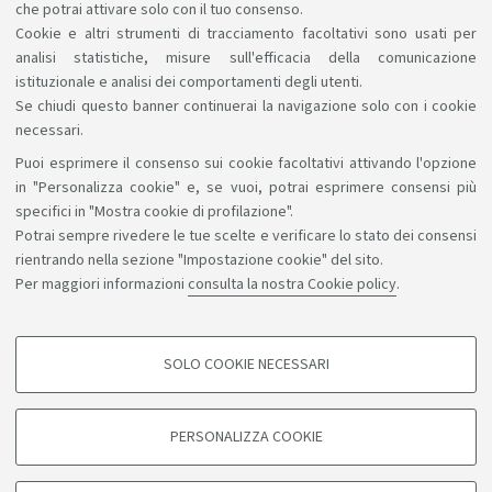
che potrai attivare solo con il tuo consenso.
Cookie e altri strumenti di tracciamento facoltativi sono usati per
analisi statistiche, misure sull'efficacia della comunicazione
istituzionale e analisi dei comportamenti degli utenti.
Se chiudi questo banner continuerai la navigazione solo con i cookie
necessari.
Puoi esprimere il consenso sui cookie facoltativi attivando l'opzione
Sosteniamo il diritto alla conoscenza
in "Personalizza cookie" e, se vuoi, potrai esprimere consensi più
specifici in "Mostra cookie di profilazione".
Seguici su:
Potrai sempre rivedere le tue scelte e verificare lo stato dei consensi
rientrando nella sezione "Impostazione cookie" del sito.
Per maggiori informazioni
consulta la nostra Cookie policy
.
App:
SOLO COOKIE NECESSARI
COOKIE DI PROFILAZIONE - FACOLTATIVI
©Copyright 2026 - ALMA MATER STUDIORUM - Università di
Si tratta di cookie utilizzati per analizzare le caratteristiche della navigazione
PERSONALIZZA COOKIE
degli utenti, creare profili in base al loro comportamento sul sito, per analisi
Bologna - Via Zamboni, 33 - 40126 Bologna - PI: 01131710376 -
di marketing.
CF: 80007010376