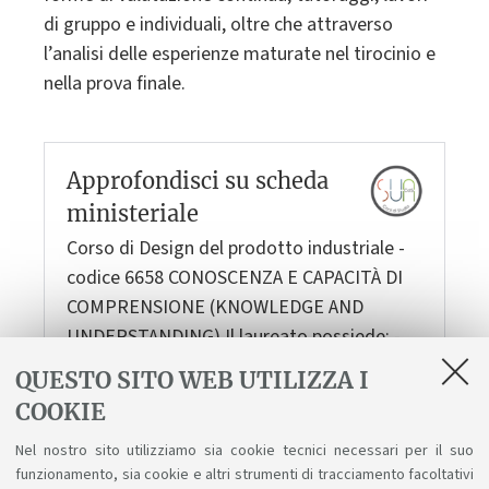
di gruppo e individuali, oltre che attraverso
l’analisi delle esperienze maturate nel tirocinio e
nella prova finale.
Approfondisci su scheda
ministeriale
Corso di Design del prodotto industriale -
codice 6658
CONOSCENZA E CAPACITÀ DI
COMPRENSIONE (KNOWLEDGE AND
UNDERSTANDING) Il laureato possiede: -
Conoscenze relative ad aspetti teorici e
QUESTO SITO WEB UTILIZZA I
metodologici nel processo progettuale di
COOKIE
design; - Conoscenze relative ad aspetti
Nel nostro sito utilizziamo sia cookie tecnici necessari per il suo
tecnico-scientifici nel processo…
funzionamento, sia cookie e altri strumenti di tracciamento facoltativi
Leggi di più