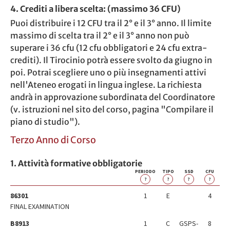
4. Crediti a libera scelta: (massimo 36 CFU)
Puoi distribuire i 12 CFU tra il 2° e il 3° anno. Il limite
massimo di scelta tra il 2° e il 3° anno non può
superare i 36 cfu (12 cfu obbligatori e 24 cfu extra-
crediti). Il Tirocinio potrà essere svolto da giugno in
poi. Potrai scegliere uno o più insegnamenti attivi
nell'Ateneo erogati in lingua inglese. La richiesta
andrà in approvazione subordinata del Coordinatore
(v. istruzioni nel sito del corso, pagina "Compilare il
piano di studio").
Terzo Anno di Corso
1. Attività formative obbligatorie
PERIODO
TIPO
SSD
CFU
?
?
?
?
86301
1
E
4
FINAL EXAMINATION
B8913
1
C
GSPS-
8