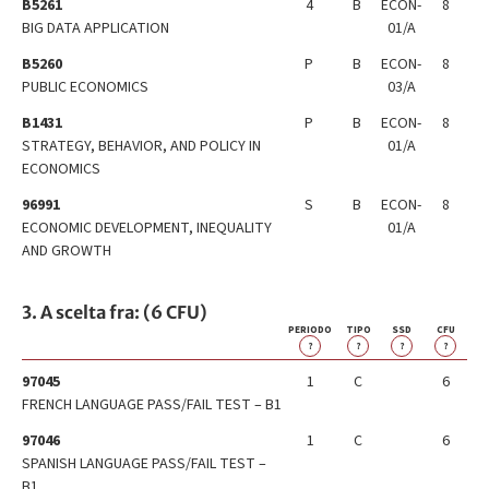
B5261
4
B
ECON-
8
BIG DATA APPLICATION
01/A
B5260
P
B
ECON-
8
PUBLIC ECONOMICS
03/A
B1431
P
B
ECON-
8
STRATEGY, BEHAVIOR, AND POLICY IN
01/A
ECONOMICS
96991
S
B
ECON-
8
ECONOMIC DEVELOPMENT, INEQUALITY
01/A
AND GROWTH
3. A scelta fra: (6 CFU)
PERIODO
TIPO
SSD
CFU
?
?
?
?
97045
1
C
6
FRENCH LANGUAGE PASS/FAIL TEST – B1
97046
1
C
6
SPANISH LANGUAGE PASS/FAIL TEST –
B1