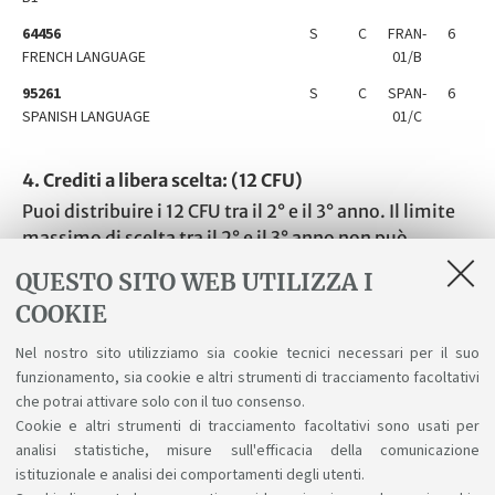
64456
S
C
FRAN-
6
FRENCH LANGUAGE
01/B
95261
S
C
SPAN-
6
SPANISH LANGUAGE
01/C
4. Crediti a libera scelta: (12 CFU)
Puoi distribuire i 12 CFU tra il 2° e il 3° anno. Il limite
massimo di scelta tra il 2° e il 3° anno non può
superare i 36 cfu (12 cfu obbligatori e 24 cfu extra-
QUESTO SITO WEB UTILIZZA I
crediti). Il Tirocinio potrà essere svolto da giugno in
COOKIE
poi. Potrai scegliere uno o più insegnamenti attivi
nell'Ateneo erogati in lingua inglese. La richiesta
Nel nostro sito utilizziamo sia cookie tecnici necessari per il suo
andrà in approvazione subordinata per
funzionamento, sia cookie e altri strumenti di tracciamento facoltativi
l'approvazione al Coordinatore (v. istruzioni nel sito
che potrai attivare solo con il tuo consenso.
del corso, pagina "Compilare il piano di studio").
Cookie e altri strumenti di tracciamento facoltativi sono usati per
L'elenco degli insegnamenti consigliati sarà
analisi statistiche, misure sull'efficacia della comunicazione
istituzionale e analisi dei comportamenti degli utenti.
disponibile per l'a.a. 2028/29.