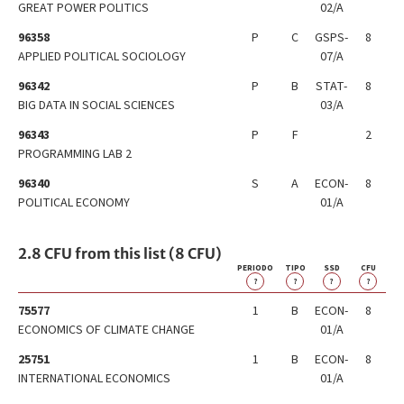
GREAT POWER POLITICS
02/A
96358
P
C
GSPS-
8
APPLIED POLITICAL SOCIOLOGY
07/A
96342
P
B
STAT-
8
BIG DATA IN SOCIAL SCIENCES
03/A
96343
P
F
2
PROGRAMMING LAB 2
96340
S
A
ECON-
8
POLITICAL ECONOMY
01/A
2.8 CFU from this list (8 CFU)
PERIODO
TIPO
SSD
CFU
?
?
?
?
75577
1
B
ECON-
8
ECONOMICS OF CLIMATE CHANGE
01/A
25751
1
B
ECON-
8
INTERNATIONAL ECONOMICS
01/A