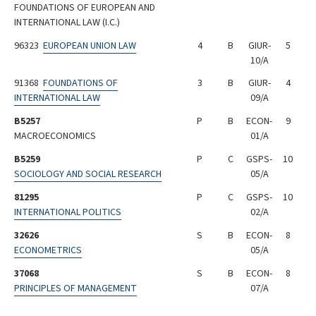
FOUNDATIONS OF EUROPEAN AND
INTERNATIONAL LAW (I.C.)
96323
EUROPEAN UNION LAW
4
B
GIUR-
5
10/A
91368
FOUNDATIONS OF
3
B
GIUR-
4
INTERNATIONAL LAW
09/A
B5257
P
B
ECON-
9
MACROECONOMICS
01/A
B5259
P
C
GSPS-
10
SOCIOLOGY AND SOCIAL RESEARCH
05/A
81295
P
C
GSPS-
10
INTERNATIONAL POLITICS
02/A
32626
S
B
ECON-
8
ECONOMETRICS
05/A
37068
S
B
ECON-
8
PRINCIPLES OF MANAGEMENT
07/A