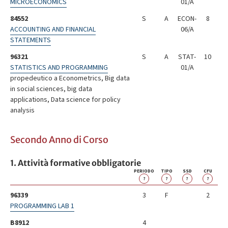
MICROECONOMICS
01/A
84552
S
A
ECON-
8
ACCOUNTING AND FINANCIAL
06/A
STATEMENTS
96321
S
A
STAT-
10
STATISTICS AND PROGRAMMING
01/A
propedeutico a Econometrics, Big data
in social sciences, big data
applications, Data science for policy
analysis
Secondo Anno di Corso
1. Attività formative obbligatorie
PERIODO
TIPO
SSD
CFU
?
?
?
?
96339
3
F
2
PROGRAMMING LAB 1
B8912
4