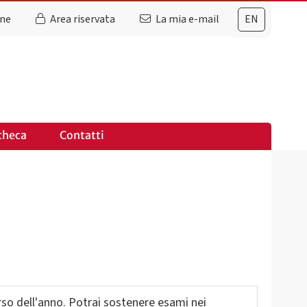
ine
Area riservata
La mia e-mail
EN
checa
Contatti
so dell'anno. Potrai sostenere esami nei