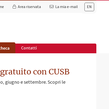
ine
Area riservata
La mia e-mail
EN
Contatti
checa
 gratuito con CUSB
io, giugno e settembre. Scopri le