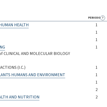
PERIODO
?
 HUMAN HEALTH
1
1
1
ING
1
am of CLINICAL AND MOLECULAR BIOLOGY
TIONS (I.C.)
1
PLANTS HUMANS AND ENVIRONMENT
1
1
2
ALTH AND NUTRITION
2