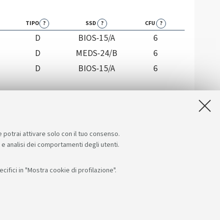
TIPO
?
SSD
?
CFU
?
D
BIOS-15/A
6
D
MEDS-24/B
6
D
BIOS-15/A
6
e potrai attivare solo con il tuo consenso.
e e analisi dei comportamenti degli utenti.
ifici in "Mostra cookie di profilazione".
Seguici su:
App: