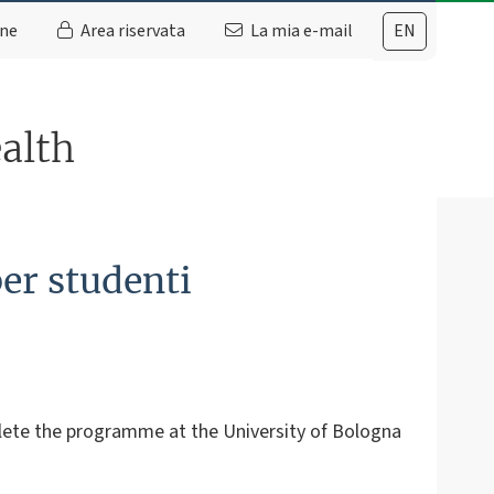
ine
Area riservata
La mia e-mail
EN
alth
er studenti
lete the programme at the University of Bologna