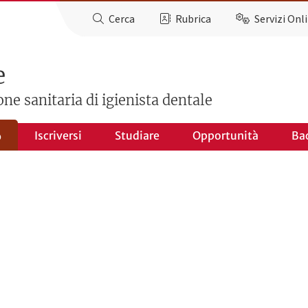
Cerca
Rubrica
Servizi Onl
e
one sanitaria di igienista dentale
Iscriversi
Studiare
Opportunità
Ba
o