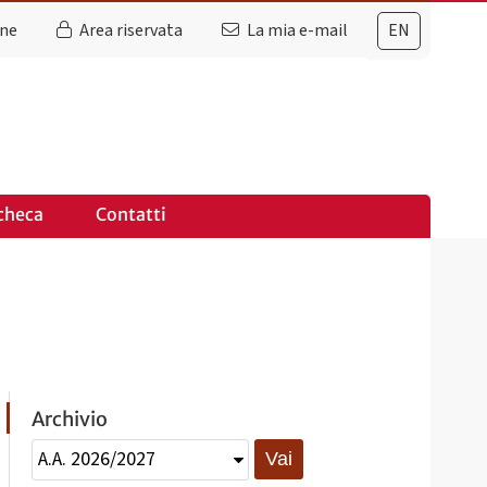
ine
Area riservata
La mia e-mail
EN
checa
Contatti
Archivio
Vai