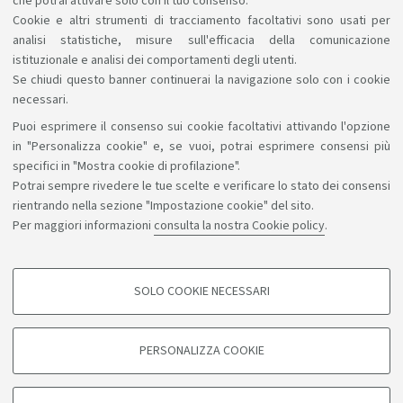
che potrai attivare solo con il tuo consenso.
Cookie e altri strumenti di tracciamento facoltativi sono usati per
analisi statistiche, misure sull'efficacia della comunicazione
1
2
3
4
5
istituzionale e analisi dei comportamenti degli utenti.
Se chiudi questo banner continuerai la navigazione solo con i cookie
necessari.
Puoi esprimere il consenso sui cookie facoltativi attivando l'opzione
Sosteniamo il diritto alla conoscenza
in "Personalizza cookie" e, se vuoi, potrai esprimere consensi più
specifici in "Mostra cookie di profilazione".
Seguici su:
Potrai sempre rivedere le tue scelte e verificare lo stato dei consensi
rientrando nella sezione "Impostazione cookie" del sito.
Per maggiori informazioni
consulta la nostra Cookie policy
.
App:
SOLO COOKIE NECESSARI
COOKIE DI PROFILAZIONE - FACOLTATIVI
©Copyright 2026 - ALMA MATER STUDIORUM - Università di
Si tratta di cookie utilizzati per analizzare le caratteristiche della navigazione
PERSONALIZZA COOKIE
degli utenti, creare profili in base al loro comportamento sul sito, per analisi
Bologna - Via Zamboni, 33 - 40126 Bologna - PI: 01131710376 -
di marketing.
CF: 80007010376
Mostra cookie di profilazione