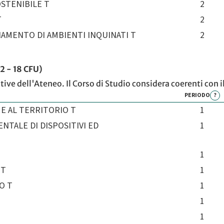
STENIBILE T
2
T
2
NAMENTO DI AMBIENTI INQUINATI T
2
12 - 18 CFU)
ative dell'Ateneo. Il Corso di Studio considera coerenti con 
PERIODO
?
 E AL TERRITORIO T
1
TALE DI DISPOSITIVI ED
1
1
 T
1
O T
1
1
1