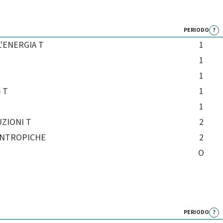
PERIODO
?
'ENERGIA T
1
1
1
 T
1
1
ZIONI T
2
 ANTROPICHE
2
O
PERIODO
?