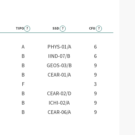
TIPO
?
SSD
?
CFU
?
A
PHYS-01/A
6
B
IIND-07/B
6
B
GEOS-03/B
9
B
CEAR-01/A
9
F
3
B
CEAR-02/D
9
B
ICHI-02/A
9
B
CEAR-06/A
9