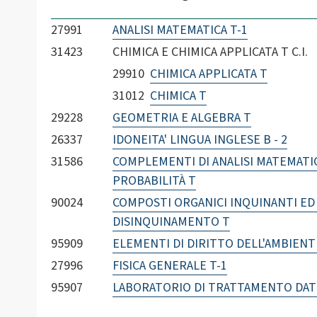
27991
ANALISI MATEMATICA T-1
31423
CHIMICA E CHIMICA APPLICATA T C.I.
29910
CHIMICA APPLICATA T
31012
CHIMICA T
29228
GEOMETRIA E ALGEBRA T
26337
IDONEITA' LINGUA INGLESE B - 2
31586
COMPLEMENTI DI ANALISI MATEMATIC
PROBABILITÀ T
90024
COMPOSTI ORGANICI INQUINANTI ED 
DISINQUINAMENTO T
95909
ELEMENTI DI DIRITTO DELL'AMBIENT
27996
FISICA GENERALE T-1
95907
LABORATORIO DI TRATTAMENTO DATI