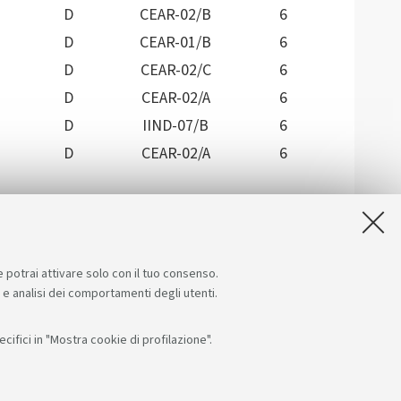
D
CEAR-02/B
6
D
CEAR-01/B
6
D
CEAR-02/C
6
D
CEAR-02/A
6
D
IIND-07/B
6
D
CEAR-02/A
6
e potrai attivare solo con il tuo consenso.
e e analisi dei comportamenti degli utenti.
ifici in "Mostra cookie di profilazione".
Seguici su:
App: