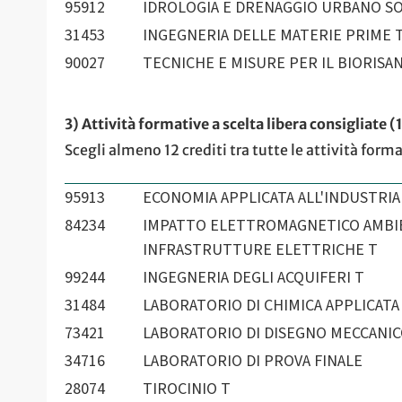
95912
IDROLOGIA E DRENAGGIO URBANO SO
31453
INGEGNERIA DELLE MATERIE PRIME 
90027
TECNICHE E MISURE PER IL BIORISA
3) Attività formative a scelta libera consigliate (
Scegli almeno 12 crediti tra tutte le attività form
95913
ECONOMIA APPLICATA ALL'INDUSTRIA
84234
IMPATTO ELETTROMAGNETICO AMBIEN
INFRASTRUTTURE ELETTRICHE T
99244
INGEGNERIA DEGLI ACQUIFERI T
31484
LABORATORIO DI CHIMICA APPLICATA
73421
LABORATORIO DI DISEGNO MECCANIC
34716
LABORATORIO DI PROVA FINALE
28074
TIROCINIO T