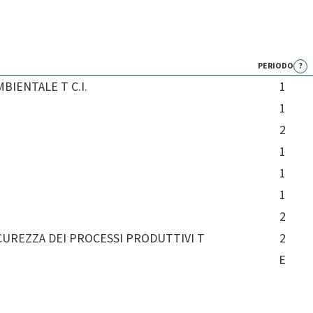
PERIODO
?
MBIENTALE T C.I.
1
1
2
1
1
1
2
ICUREZZA DEI PROCESSI PRODUTTIVI T
2
E