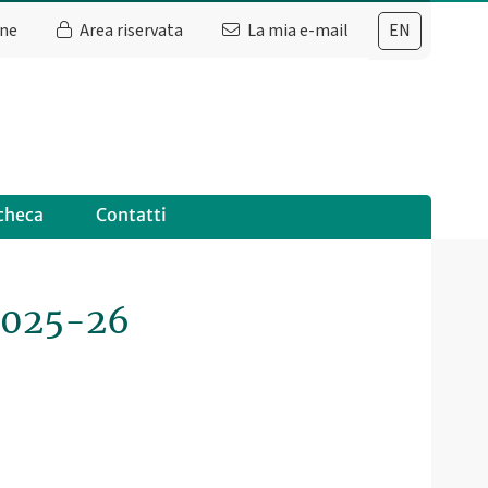
ine
Area riservata
La mia e-mail
EN
checa
Contatti
 2025-26