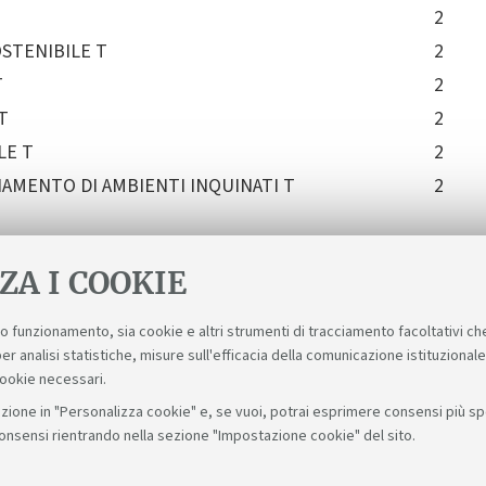
2
STENIBILE T
2
T
2
T
2
LE T
2
NAMENTO DI AMBIENTI INQUINATI T
2
ZA I COOKIE
suo funzionamento, sia cookie e altri strumenti di tracciamento facoltativi ch
er analisi statistiche, misure sull'efficacia della comunicazione istituzional
cookie necessari.
zione in "Personalizza cookie" e, se vuoi, potrai esprimere consensi più spec
consensi rientrando nella sezione "Impostazione cookie" del sito.