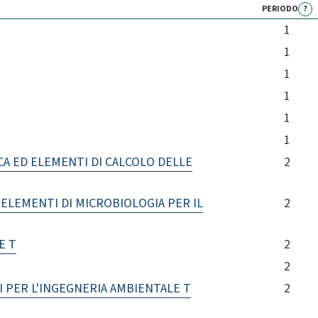
PERIODO
?
1
1
1
1
1
1
A ED ELEMENTI DI CALCOLO DELLE
2
ELEMENTI DI MICROBIOLOGIA PER IL
2
E T
2
2
 PER L'INGEGNERIA AMBIENTALE T
2