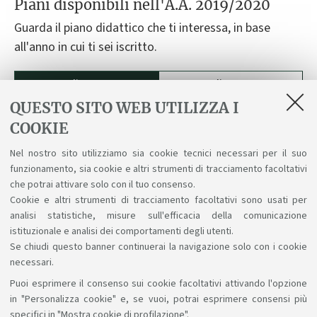
Piani disponibili nell'A.A. 2019/2020
Guarda il piano didattico che ti interessa, in base
all'anno in cui ti sei iscritto.
Codice 9082
Codice 0946
QUESTO SITO WEB UTILIZZA I
9082 - Ingegneria biomedica
COOKIE
Nel nostro sito utilizziamo sia cookie tecnici necessari per il suo
Piano didattico per studenti immatricolati
funzionamento, sia cookie e altri strumenti di tracciamento facoltativi
nell'a.a. 2019-20
che potrai attivare solo con il tuo consenso.
Cookie e altri strumenti di tracciamento facoltativi sono usati per
analisi statistiche, misure sull'efficacia della comunicazione
istituzionale e analisi dei comportamenti degli utenti.
Se chiudi questo banner continuerai la navigazione solo con i cookie
necessari.
Puoi esprimere il consenso sui cookie facoltativi attivando l'opzione
Sosteniamo il diritto alla conoscenza
in "Personalizza cookie" e, se vuoi, potrai esprimere consensi più
specifici in "Mostra cookie di profilazione".