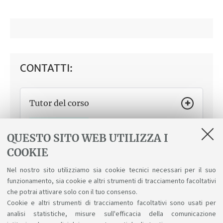
CONTATTI:
Tutor del corso
Come ti può aiutare
Dalla scelta del corso all’orario
delle lezioni, dalla compilazione del piano di studi agli
QUESTO SITO WEB UTILIZZA I
esami o alle indicazioni per la tesi. Studia come te, può
COOKIE
consigliarti su come organizzare gli studi.
Nicola BELLI
Nel nostro sito utilizziamo sia cookie tecnici necessari per il suo
funzionamento, sia cookie e altri strumenti di tracciamento facoltativi
che potrai attivare solo con il tuo consenso.
Cookie e altri strumenti di tracciamento facoltativi sono usati per
analisi statistiche, misure sull'efficacia della comunicazione