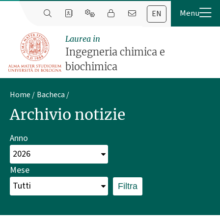
EN
Laurea in
Ingegneria chimica e
biochimica
Home
Bacheca
Archivio notizie
Anno
Mese
Filtra