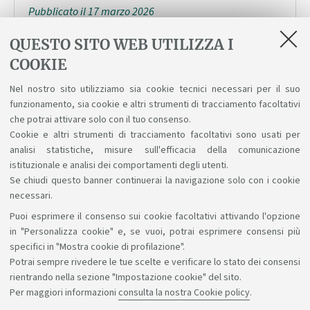
Pubblicato il 17 marzo 2026
QUESTO SITO WEB UTILIZZA I
Premio San Bellino
COOKIE
Temi relativi al Comune di San Bellino
Nel nostro sito utilizziamo sia cookie tecnici necessari per il suo
Pubblicato il 17 marzo 2026
funzionamento, sia cookie e altri strumenti di tracciamento facoltativi
che potrai attivare solo con il tuo consenso.
Cookie e altri strumenti di tracciamento facoltativi sono usati per
analisi statistiche, misure sull'efficacia della comunicazione
1
2
3
4
5
istituzionale e analisi dei comportamenti degli utenti.
Se chiudi questo banner continuerai la navigazione solo con i cookie
necessari.
Puoi esprimere il consenso sui cookie facoltativi attivando l'opzione
Sosteniamo il diritto alla conoscenza
in "Personalizza cookie" e, se vuoi, potrai esprimere consensi più
specifici in "Mostra cookie di profilazione".
Seguici su:
Potrai sempre rivedere le tue scelte e verificare lo stato dei consensi
rientrando nella sezione "Impostazione cookie" del sito.
Per maggiori informazioni
consulta la nostra Cookie policy
.
App: