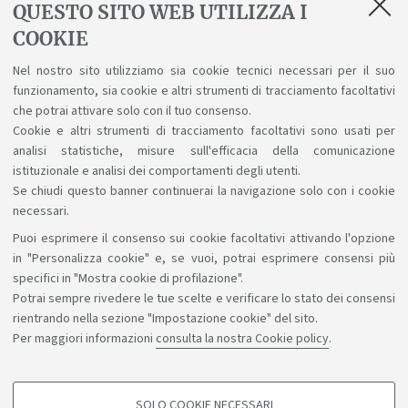
QUESTO SITO WEB UTILIZZA I
COOKIE
FairOne S.p.A bandisce 1 borsa di studio in tema di
Nel nostro sito utilizziamo sia cookie tecnici necessari per il suo
gestione d’impresa, intermediazione finanziaria
funzionamento, sia cookie e altri strumenti di tracciamento facoltativi
collegate all’innovazione digitale e tecnologica e alla
che potrai attivare solo con il tuo consenso.
cultura scientifica. Scadenza: 7 luglio.
Link
Cookie e altri strumenti di tracciamento facoltativi sono usati per
analisi statistiche, misure sull'efficacia della comunicazione
istituzionale e analisi dei comportamenti degli utenti.
Se chiudi questo banner continuerai la navigazione solo con i cookie
necessari.
Puoi esprimere il consenso sui cookie facoltativi attivando l'opzione
Sosteniamo il diritto alla conoscenza
in "Personalizza cookie" e, se vuoi, potrai esprimere consensi più
specifici in "Mostra cookie di profilazione".
Seguici su:
Potrai sempre rivedere le tue scelte e verificare lo stato dei consensi
rientrando nella sezione "Impostazione cookie" del sito.
Per maggiori informazioni
consulta la nostra Cookie policy
.
App:
SOLO COOKIE NECESSARI