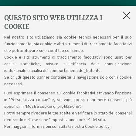
Pubblicato il
11 giugno 2026
QUESTO SITO WEB UTILIZZA I
COOKIE
Appuntamento il 27 giugno con il CFP Orientamento
Nel nostro sito utilizziamo sia cookie tecnici necessari per il suo
universitario e transizioni formative per il workshop
funzionamento, sia cookie e altri strumenti di tracciamento facoltativi
finale su transizioni scuola-università, benessere,
che potrai attivare solo con il tuo consenso.
inclusione e nuove sfide dell’orientamento.
Link
Cookie e altri strumenti di tracciamento facoltativi sono usati per
analisi statistiche, misure sull'efficacia della comunicazione
istituzionale e analisi dei comportamenti degli utenti.
Se chiudi questo banner continuerai la navigazione solo con i cookie
necessari.
Puoi esprimere il consenso sui cookie facoltativi attivando l'opzione
Sosteniamo il diritto alla conoscenza
in "Personalizza cookie" e, se vuoi, potrai esprimere consensi più
specifici in "Mostra cookie di profilazione".
Seguici su:
Potrai sempre rivedere le tue scelte e verificare lo stato dei consensi
rientrando nella sezione "Impostazione cookie" del sito.
Per maggiori informazioni
consulta la nostra Cookie policy
.
App: