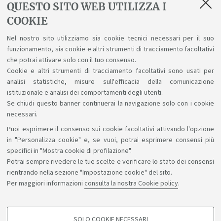
QUESTO SITO WEB UTILIZZA I
COOKIE
la Fanzinoteca d'Italia 0.2 bandisce un premio per tesi
Nel nostro sito utilizziamo sia cookie tecnici necessari per il suo
relative all'archivio, l'attività e a tutto quanto è
funzionamento, sia cookie e altri strumenti di tracciamento facoltativi
connesso al fenomeno della fanzine. Scadenza: 31
che potrai attivare solo con il tuo consenso.
luglio.
Link
Cookie e altri strumenti di tracciamento facoltativi sono usati per
analisi statistiche, misure sull'efficacia della comunicazione
istituzionale e analisi dei comportamenti degli utenti.
Se chiudi questo banner continuerai la navigazione solo con i cookie
necessari.
Puoi esprimere il consenso sui cookie facoltativi attivando l'opzione
Sosteniamo il diritto alla conoscenza
in "Personalizza cookie" e, se vuoi, potrai esprimere consensi più
specifici in "Mostra cookie di profilazione".
Seguici su:
Potrai sempre rivedere le tue scelte e verificare lo stato dei consensi
rientrando nella sezione "Impostazione cookie" del sito.
Per maggiori informazioni
consulta la nostra Cookie policy
.
App:
SOLO COOKIE NECESSARI