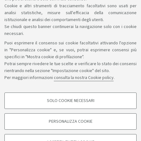
compatibili con quanto il Corso può offrirti.
Cookie e altri strumenti di tracciamento facoltativi sono usati per
analisi statistiche, misure sull'efficacia della comunicazione
istituzionale e analisi dei comportamenti degli utenti.
Se chiudi questo banner continuerai la navigazione solo con i cookie
necessari.
Puoi esprimere il consenso sui cookie facoltativi attivando l'opzione
Sosteniamo il diritto alla conoscenza
in "Personalizza cookie" e, se vuoi, potrai esprimere consensi più
specifici in "Mostra cookie di profilazione".
Seguici su:
Potrai sempre rivedere le tue scelte e verificare lo stato dei consensi
rientrando nella sezione "Impostazione cookie" del sito.
Per maggiori informazioni
consulta la nostra Cookie policy
.
App:
SOLO COOKIE NECESSARI
COOKIE DI PROFILAZIONE - FACOLTATIVI
©Copyright 2026 - ALMA MATER STUDIORUM - Università di
Si tratta di cookie utilizzati per analizzare le caratteristiche della navigazione
PERSONALIZZA COOKIE
degli utenti, creare profili in base al loro comportamento sul sito, per analisi
Bologna - Via Zamboni, 33 - 40126 Bologna - PI: 01131710376 -
di marketing.
CF: 80007010376
Mostra cookie di profilazione