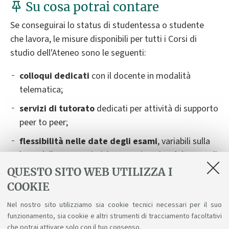
Su cosa potrai contare
Se conseguirai lo status di studentessa o studente
che lavora, le misure disponibili per tutti i Corsi di
studio dell'Ateneo sono le seguenti:
colloqui dedicati
con il docente in modalità
telematica;
servizi di tutorato
dedicati per attività di supporto
peer to peer;
flessibilità nelle date degli esami
,
variabili sulla
base delle caratteristiche organizzative del Corso di
Studio. Dovrai contattare il docente titolare
QUESTO SITO WEB UTILIZZA I
dell’insegnamento almeno 14 giorni prima della
COOKIE
data dell'esame, fornendo tutte le informazioni
Nel nostro sito utilizziamo sia cookie tecnici necessari per il suo
necessarie. Verranno indicate delle possibilità
funzionamento, sia cookie e altri strumenti di tracciamento facoltativi
alternative e ti saranno suggerite le soluzioni
che potrai attivare solo con il tuo consenso.