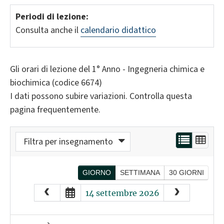
Periodi di lezione:
Consulta anche il
calendario didattico
Gli orari di lezione del 1° Anno - Ingegneria chimica e
biochimica (codice 6674)
I dati possono subire variazioni. Controlla questa
pagina frequentemente.
Filtra per insegnamento
GIORNO
SETTIMANA
30 GIORNI
August
2026
14 settembre 2026
Sun
Mon
Tue
Wed
Thu
Fri
Sat
26
27
28
29
30
31
1