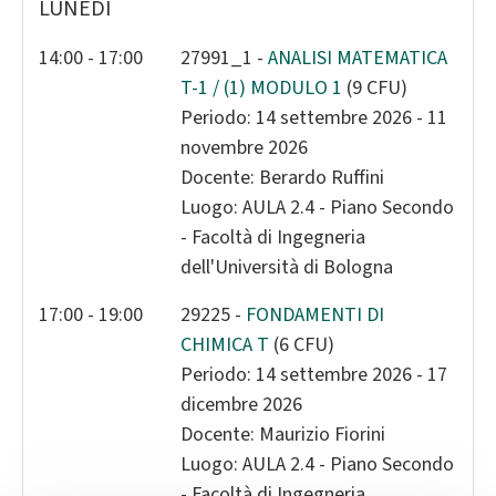
LUNEDÌ
2
3
4
5
6
7
8
9
10
11
12
13
14
1
14:00 - 17:00
27991_1 -
ANALISI MATEMATICA
T-1 / (1) MODULO 1
(9 CFU)
16
17
18
19
20
21
2
Periodo: 14 settembre 2026 - 11
23
24
25
26
27
28
2
novembre 2026
30
31
1
2
3
4
Docente: Berardo Ruffini
Luogo: AULA 2.4 - Piano Secondo
Today
Clear
Close
- Facoltà di Ingegneria
dell'Università di Bologna
17:00 - 19:00
29225 -
FONDAMENTI DI
CHIMICA T
(6 CFU)
Periodo: 14 settembre 2026 - 17
dicembre 2026
Docente: Maurizio Fiorini
Luogo: AULA 2.4 - Piano Secondo
- Facoltà di Ingegneria