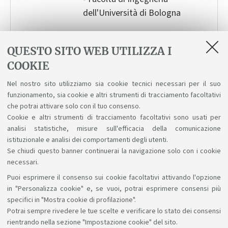
dell'Università di Bologna
QUESTO SITO WEB UTILIZZA I
OCCUPAZIONE AULE E PRENOTAZIONI
COOKIE
Occupazione aule e informazioni sulle
Nel nostro sito utilizziamo sia cookie tecnici necessari per il suo
procedure di prenotazione
funzionamento, sia cookie e altri strumenti di tracciamento facoltativi
che potrai attivare solo con il tuo consenso.
Cookie e altri strumenti di tracciamento facoltativi sono usati per
analisi statistiche, misure sull'efficacia della comunicazione
istituzionale e analisi dei comportamenti degli utenti.
Se chiudi questo banner continuerai la navigazione solo con i cookie
necessari.
Puoi esprimere il consenso sui cookie facoltativi attivando l'opzione
Sosteniamo il diritto alla conoscenza
in "Personalizza cookie" e, se vuoi, potrai esprimere consensi più
specifici in "Mostra cookie di profilazione".
Seguici su:
Potrai sempre rivedere le tue scelte e verificare lo stato dei consensi
rientrando nella sezione "Impostazione cookie" del sito.