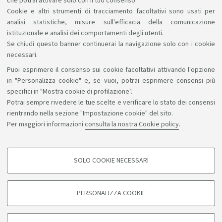
che potrai attivare solo con il tuo consenso.
Cookie e altri strumenti di tracciamento facoltativi sono usati per
Puoi trovarlo nella pagina "Studiare"
analisi statistiche, misure sull'efficacia della comunicazione
istituzionale e analisi dei comportamenti degli utenti.
Se chiudi questo banner continuerai la navigazione solo con i cookie
necessari.
Puoi esprimere il consenso sui cookie facoltativi attivando l'opzione
Sosteniamo il diritto alla conoscenza
in "Personalizza cookie" e, se vuoi, potrai esprimere consensi più
specifici in "Mostra cookie di profilazione".
Seguici su:
Potrai sempre rivedere le tue scelte e verificare lo stato dei consensi
rientrando nella sezione "Impostazione cookie" del sito.
Per maggiori informazioni
consulta la nostra Cookie policy
.
App:
SOLO COOKIE NECESSARI
COOKIE DI PROFILAZIONE - FACOLTATIVI
©Copyright 2026 - ALMA MATER STUDIORUM - Università di
Si tratta di cookie utilizzati per analizzare le caratteristiche della navigazione
PERSONALIZZA COOKIE
degli utenti, creare profili in base al loro comportamento sul sito, per analisi
Bologna - Via Zamboni, 33 - 40126 Bologna - PI: 01131710376 -
di marketing.
CF: 80007010376
Mostra cookie di profilazione