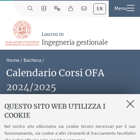
EN
Laurea in
Ingegneria gestionale
Home
Bacheca
Calendario Corsi OFA
2024/2025
Pubblicato il calendario dei corsi di recupero
QUESTO SITO WEB UTILIZZA I
OFA dell'A.A. 2024/2025
COOKIE
Pubblicato il
09 settembre 2024
Nel nostro sito utilizziamo sia cookie tecnici necessari per il suo
funzionamento, sia cookie e altri strumenti di tracciamento facoltativi