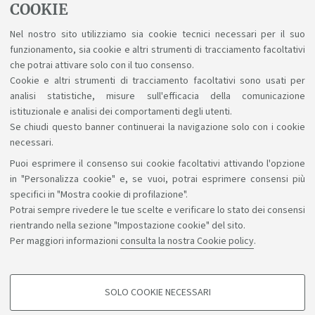
COOKIE
Quando
Nel nostro sito utilizziamo sia cookie tecnici necessari per il suo
Il 15 e 16 aprile 2026. Le elezioni suppletive si svolgono
funzionamento, sia cookie e altri strumenti di tracciamento facoltativi
online.
Vai alla pagina dedicata
che potrai attivare solo con il tuo consenso.
Cookie e altri strumenti di tracciamento facoltativi sono usati per
È la tua Università. Scegli chi la rappresenta.
analisi statistiche, misure sull'efficacia della comunicazione
istituzionale e analisi dei comportamenti degli utenti.
Se chiudi questo banner continuerai la navigazione solo con i cookie
necessari.
Puoi esprimere il consenso sui cookie facoltativi attivando l'opzione
Sosteniamo il diritto alla conoscenza
in "Personalizza cookie" e, se vuoi, potrai esprimere consensi più
specifici in "Mostra cookie di profilazione".
Seguici su:
Potrai sempre rivedere le tue scelte e verificare lo stato dei consensi
rientrando nella sezione "Impostazione cookie" del sito.
Per maggiori informazioni
consulta la nostra Cookie policy
.
App:
SOLO COOKIE NECESSARI
COOKIE DI PROFILAZIONE - FACOLTATIVI