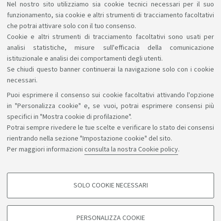
Il Master prepara tecnici esperti nella gestione efficace
Nel nostro sito utilizziamo sia cookie tecnici necessari per il suo
e sicura delle apparecchiature biomediche presenti
funzionamento, sia cookie e altri strumenti di tracciamento facoltativi
nelle strutture sanitarie. Open day online: 31 ottobre.
che potrai attivare solo con il tuo consenso.
Cookie e altri strumenti di tracciamento facoltativi sono usati per
Link
analisi statistiche, misure sull'efficacia della comunicazione
istituzionale e analisi dei comportamenti degli utenti.
Se chiudi questo banner continuerai la navigazione solo con i cookie
necessari.
Puoi esprimere il consenso sui cookie facoltativi attivando l'opzione
Sosteniamo il diritto alla conoscenza
in "Personalizza cookie" e, se vuoi, potrai esprimere consensi più
specifici in "Mostra cookie di profilazione".
Seguici su:
Potrai sempre rivedere le tue scelte e verificare lo stato dei consensi
rientrando nella sezione "Impostazione cookie" del sito.
Per maggiori informazioni
consulta la nostra Cookie policy
.
App:
SOLO COOKIE NECESSARI
COOKIE DI PROFILAZIONE - FACOLTATIVI
©Copyright 2026 - ALMA MATER STUDIORUM - Università di
Si tratta di cookie utilizzati per analizzare le caratteristiche della navigazione
PERSONALIZZA COOKIE