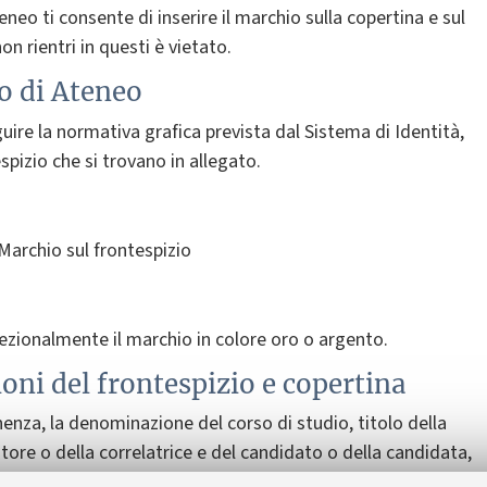
neo ti consente di inserire il marchio sulla copertina e sul
on rientri in questi è vietato.
o di Ateneo
guire la normativa grafica prevista dal Sistema di Identità,
spizio che si trovano in allegato.
 Marchio sul frontespizio
ccezionalmente il marchio in colore oro o argento.
oni del frontespizio e copertina
enza, la denominazione del corso di studio, titolo della
latore o della correlatrice e del candidato o della candidata,
nalizzabili e devono seguire le indicazioni formali fornite