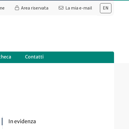
ine
Area riservata
La mia e-mail
EN
checa
Contatti
In evidenza