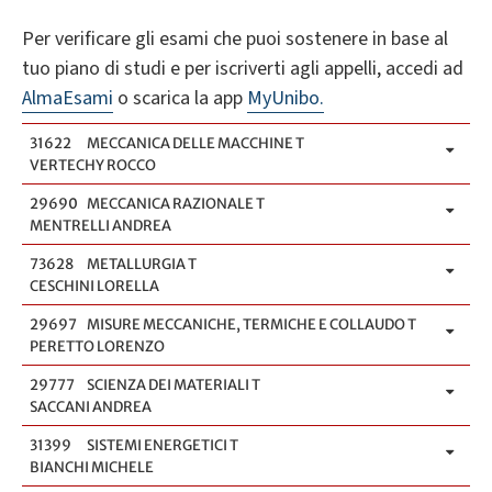
Per verificare gli esami che puoi sostenere in base al
tuo piano di studi e per iscriverti agli appelli, accedi ad
AlmaEsami
o scarica la app
MyUnibo.
31622
MECCANICA DELLE MACCHINE T
VERTECHY ROCCO
29690
MECCANICA RAZIONALE T
MENTRELLI ANDREA
73628
METALLURGIA T
CESCHINI LORELLA
29697
MISURE MECCANICHE, TERMICHE E COLLAUDO T
PERETTO LORENZO
29777
SCIENZA DEI MATERIALI T
SACCANI ANDREA
31399
SISTEMI ENERGETICI T
BIANCHI MICHELE