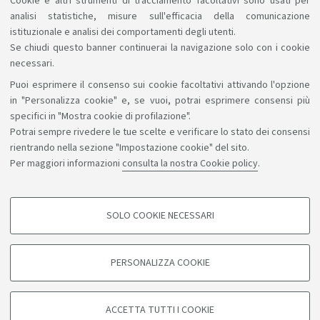
Cookie e altri strumenti di tracciamento facoltativi sono usati per
analisi statistiche, misure sull'efficacia della comunicazione
1
2
3
istituzionale e analisi dei comportamenti degli utenti.
Se chiudi questo banner continuerai la navigazione solo con i cookie
necessari.
Puoi esprimere il consenso sui cookie facoltativi attivando l'opzione
Sosteniamo il diritto alla conoscenza
in "Personalizza cookie" e, se vuoi, potrai esprimere consensi più
specifici in "Mostra cookie di profilazione".
Seguici su:
Potrai sempre rivedere le tue scelte e verificare lo stato dei consensi
rientrando nella sezione "Impostazione cookie" del sito.
Per maggiori informazioni
consulta la nostra Cookie policy
.
App:
SOLO COOKIE NECESSARI
COOKIE DI PROFILAZIONE - FACOLTATIVI
©Copyright 2026 - ALMA MATER STUDIORUM - Università di
Si tratta di cookie utilizzati per analizzare le caratteristiche della navigazione
PERSONALIZZA COOKIE
degli utenti, creare profili in base al loro comportamento sul sito, per analisi
Bologna - Via Zamboni, 33 - 40126 Bologna - PI: 01131710376 -
di marketing.
CF: 80007010376
Mostra cookie di profilazione
Privacy
Note legali
Informazioni sul sito e accessibilità
ACCETTA TUTTI I COOKIE