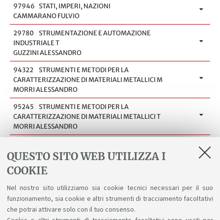
97946
STATI, IMPERI, NAZIONI
CAMMARANO FULVIO
29780
STRUMENTAZIONE E AUTOMAZIONE
INDUSTRIALE T
GUZZINI ALESSANDRO
94322
STRUMENTI E METODI PER LA
CARATTERIZZAZIONE DI MATERIALI METALLICI M
MORRI ALESSANDRO
95245
STRUMENTI E METODI PER LA
CARATTERIZZAZIONE DI MATERIALI METALLICI T
MORRI ALESSANDRO
32632
TECNOLOGIA, SISTEMI DI LAVORAZIONE E
APPLICAZIONI T C.I.
QUESTO SITO WEB UTILIZZA I
FORTUNATO ALESSANDRO
COOKIE
32632
TECNOLOGIA, SISTEMI DI LAVORAZIONE E
Nel nostro sito utilizziamo sia cookie tecnici necessari per il suo
APPLICAZIONI T C.I.
funzionamento, sia cookie e altri strumenti di tracciamento facoltativi
TOMESANI LUCA
che potrai attivare solo con il tuo consenso.