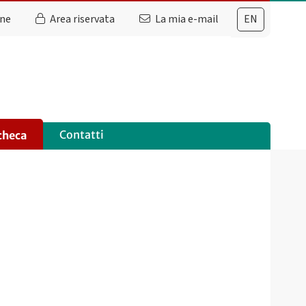
ine
Area riservata
La mia e-mail
EN
Contatti
checa