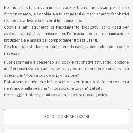
Nel nostro sito utilizziamo sia cookie tecnici necessari per il suo
La Fondazione Nino Migliori bandisce premi per
funzionamento, sia cookie e altri strumenti di tracciamento facoltativi
studenti a tema “Ambiente come qualità della vita”.
che potrai attivare solo con il tuo consenso.
Cookie e altri strumenti di tracciamento facoltativi sono usati per
Scadenza: 31 maggio.
Link
analisi statistiche, misure sull'efficacia della comunicazione
istituzionale e analisi dei comportamenti degli utenti.
Se chiudi questo banner continuerai la navigazione solo con i cookie
necessari.
Puoi esprimere il consenso sui cookie facoltativi attivando l'opzione
Sosteniamo il diritto alla conoscenza
in "Personalizza cookie" e, se vuoi, potrai esprimere consensi più
specifici in "Mostra cookie di profilazione".
Seguici su:
Potrai sempre rivedere le tue scelte e verificare lo stato dei consensi
rientrando nella sezione "Impostazione cookie" del sito.
Per maggiori informazioni
consulta la nostra Cookie policy
.
App:
SOLO COOKIE NECESSARI
COOKIE DI PROFILAZIONE - FACOLTATIVI
©Copyright 2026 - ALMA MATER STUDIORUM - Università di