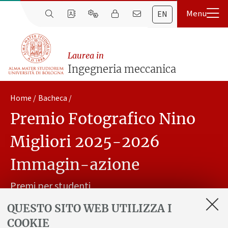
EN
Laurea in
Ingegneria meccanica
Home
Bacheca
Premio Fotografico Nino
Migliori 2025-2026
Immagin-azione
Premi per studenti
QUESTO SITO WEB UTILIZZA I
Pubblicato il
17 ottobre 2025
COOKIE