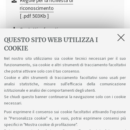
Regole per la richiesta di
riconoscimento
[ .pdf 503Kb ]
Contatti referenti
internazionalizzazione dei corsi di
QUESTO SITO WEB UTILIZZA I
studio
COOKIE
[ .pdf 147Kb ]
Nel nostro sito utilizziamo sia cookie tecnici necessari per il suo
funzionamento, sia cookie e altri strumenti di tracciamento facoltativi
che potrai attivare solo con il tuo consenso.
Cookie e altri strumenti di tracciamento facoltativi sono usati per
analisi statistiche, misure sull'efficacia della comunicazione
istituzionale e analisi dei comportamenti degli utenti.
Se chiudi questo banner continuerai la navigazione solo con i cookie
necessari.
Puoi esprimere il consenso sui cookie facoltativi attivando l'opzione
Sosteniamo il diritto alla conoscenza
in "Personalizza cookie" e, se vuoi, potrai esprimere consensi più
specifici in "Mostra cookie di profilazione".
Seguici su: