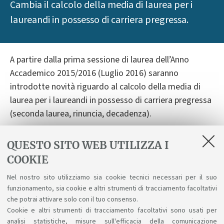
Cambia il calcolo della media di laurea per i
laureandi in possesso di carriera pregressa.
A partire dalla prima sessione di laurea dell’Anno
Accademico 2015/2016 (Luglio 2016) saranno
introdotte novità riguardo al calcolo della media di
laurea per i laureandi in possesso di carriera pregressa
(seconda laurea, rinuncia, decadenza).
Conformemente alla linea dell’Ateneo, saranno esclusi
QUESTO SITO WEB UTILIZZA I
dal calcolo della media i voti delle attività riconosciute
COOKIE
da precedenti carriere già chiuse (lauree, rinunce e
decadenze), fatta eccezione per le singole attività
Nel nostro sito utilizziamo sia cookie tecnici necessari per il suo
formative conseguite nell’ambito dello stesso corso di
funzionamento, sia cookie e altri strumenti di tracciamento facoltativi
studio in cui si consegue il titolo finale (i cosiddetti
che potrai attivare solo con il tuo consenso.
Cookie e altri strumenti di tracciamento facoltativi sono usati per
‘esami singoli’).
analisi statistiche, misure sull'efficacia della comunicazione