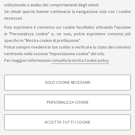
istituzionale e analisi dei comportamenti degli utenti.
Se chiudi questo banner continuerai la navigazione solo con i cookie
necessari.
Puoi esprimere il consenso sui cookie facoltativi attivando l'opzione
Sosteniamo il diritto alla conoscenza
in "Personalizza cookie" e, se vuoi, potrai esprimere consensi più
specifici in "Mostra cookie di profilazione".
Seguici su:
Potrai sempre rivedere le tue scelte e verificare lo stato dei consensi
rientrando nella sezione "Impostazione cookie" del sito.
Per maggiori informazioni
consulta la nostra Cookie policy
.
App:
SOLO COOKIE NECESSARI
COOKIE DI PROFILAZIONE - FACOLTATIVI
©Copyright 2026 - ALMA MATER STUDIORUM - Università di
Si tratta di cookie utilizzati per analizzare le caratteristiche della navigazione
PERSONALIZZA COOKIE
degli utenti, creare profili in base al loro comportamento sul sito, per analisi
Bologna - Via Zamboni, 33 - 40126 Bologna - PI: 01131710376 -
di marketing.
CF: 80007010376
Mostra cookie di profilazione
Privacy
Note legali
Informazioni sul sito e accessibilità
ACCETTA TUTTI I COOKIE
Impostazioni cookie
Google/Youtube Video