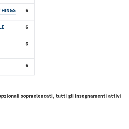
THINGS
6
LE
6
6
6
opzionali sopraelencati, tutti gli insegnamenti attivi