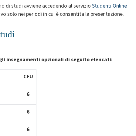
no di studi avviene accedendo al servizio
Studenti Online
tivo solo nei periodi in cui è consentita la presentazione.
studi
 gli insegnamenti opzionali di seguito elencati:
CF
U
6
6
6