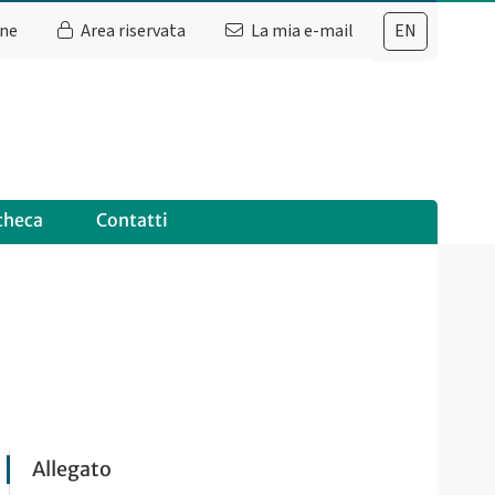
ine
Area riservata
La mia e-mail
EN
checa
Contatti
Allegato