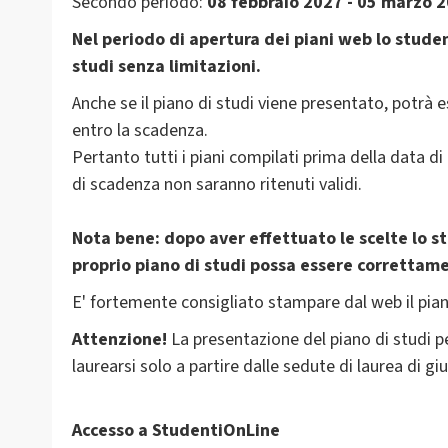
Secondo periodo:
08 febbraio 2027 - 05 marzo 
Nel periodo di apertura dei piani web lo studen
studi senza limitazioni.
Anche se il piano di studi viene presentato, potr
entro la scadenza.
Pertanto tutti i piani compilati prima della data di
di scadenza non saranno ritenuti validi.
Nota bene: dopo aver effettuato le scelte lo st
proprio piano di studi possa essere correttam
E' fortemente consigliato stampare dal web il pian
Attenzione!
La presentazione del piano di studi 
laurearsi solo a partire dalle sedute di laurea di gi
Accesso a StudentiOnLine