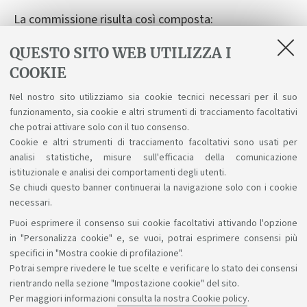
La commissione risulta così composta:
(Presidente) Prof.ssa Cristiana Cervini
QUESTO SITO WEB UTILIZZA I
(Segretario) Prof.ssa Kristina Landa
COOKIE
(membro effettivo) Dott. Sandro Bellassai
Nel nostro sito utilizziamo sia cookie tecnici necessari per il suo
funzionamento, sia cookie e altri strumenti di tracciamento facoltativi
(membro effettivo) Dott.ssa Bianca Prandi
che potrai attivare solo con il tuo consenso.
Cookie e altri strumenti di tracciamento facoltativi sono usati per
(membro supplente) Dott.ssa Valeria Illuminati
analisi statistiche, misure sull'efficacia della comunicazione
istituzionale e analisi dei comportamenti degli utenti.
Se chiudi questo banner continuerai la navigazione solo con i cookie
necessari.
Puoi esprimere il consenso sui cookie facoltativi attivando l'opzione
Sosteniamo il diritto alla conoscenza
in "Personalizza cookie" e, se vuoi, potrai esprimere consensi più
specifici in "Mostra cookie di profilazione".
Seguici su:
Potrai sempre rivedere le tue scelte e verificare lo stato dei consensi
rientrando nella sezione "Impostazione cookie" del sito.
Per maggiori informazioni
consulta la nostra Cookie policy
.