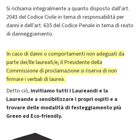
Si richiama integralmente a quanto disposto dall'art.
2043 del Codice Civile in tema di responsabilità per
danni e dell'art. 635 del Codice Penale in tema di reato
di danneggiamento.
In caso di danni o comportamenti non adeguati da
parte dei/lle laureati/e, il Presidente della
Commissione di proclamazione si riserva di non
firmare i verbali di laurea.
Detto ciò,
invitiamo tutti i Laureandi e la
Laureande a sensibilizzare i propri ospiti e a
trovare delle modalità di festeggiamento più
Green ed Eco-friendly
.