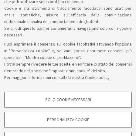
che potrai attivare solo con il tuo consenso.
Semestralizzazioni insegnamenti A.A. 2026-2027
Cookie e altri strumenti di tracciamento facoltativi sono usati per
analisi statistiche, misure sull'efficacia della comunicazione
istituzionale e analisi dei comportamenti degli utenti.
Se chiudi questo banner continuerai la navigazione solo con i cookie
necessari.
Puoi esprimere il consenso sui cookie facoltativi attivando l'opzione
Sosteniamo il diritto alla conoscenza
in "Personalizza cookie" e, se vuoi, potrai esprimere consensi più
specifici in "Mostra cookie di profilazione".
Seguici su:
Potrai sempre rivedere le tue scelte e verificare lo stato dei consensi
rientrando nella sezione "Impostazione cookie" del sito.
Per maggiori informazioni
consulta la nostra Cookie policy
.
App:
SOLO COOKIE NECESSARI
COOKIE DI PROFILAZIONE - FACOLTATIVI
©Copyright 2026 - ALMA MATER STUDIORUM - Università di
Si tratta di cookie utilizzati per analizzare le caratteristiche della navigazione
PERSONALIZZA COOKIE
degli utenti, creare profili in base al loro comportamento sul sito, per analisi
Bologna - Via Zamboni, 33 - 40126 Bologna - PI: 01131710376 -
di marketing.
CF: 80007010376