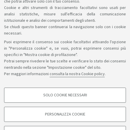
che potrai attivare solo con il tuo consenso.
compatibili con quanto il Corso può offrirti.
Cookie e altri strumenti di tracciamento facoltativi sono usati per
analisi statistiche, misure sull'efficacia della comunicazione
istituzionale e analisi dei comportamenti degli utenti.
Se chiudi questo banner continuerai la navigazione solo con i cookie
necessari.
Puoi esprimere il consenso sui cookie facoltativi attivando l'opzione
Sosteniamo il diritto alla conoscenza
in "Personalizza cookie" e, se vuoi, potrai esprimere consensi più
specifici in "Mostra cookie di profilazione".
Seguici su:
Potrai sempre rivedere le tue scelte e verificare lo stato dei consensi
rientrando nella sezione "Impostazione cookie" del sito.
Per maggiori informazioni
consulta la nostra Cookie policy
.
App:
SOLO COOKIE NECESSARI
COOKIE DI PROFILAZIONE - FACOLTATIVI
©Copyright 2026 - ALMA MATER STUDIORUM - Università di
Si tratta di cookie utilizzati per analizzare le caratteristiche della navigazione
PERSONALIZZA COOKIE
degli utenti, creare profili in base al loro comportamento sul sito, per analisi
Bologna - Via Zamboni, 33 - 40126 Bologna - PI: 01131710376 -
di marketing.
CF: 80007010376
Mostra cookie di profilazione