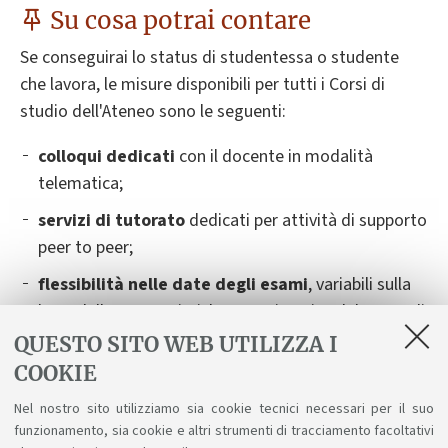
Su cosa potrai contare
Se conseguirai lo status di studentessa o studente
che lavora, le misure disponibili per tutti i Corsi di
studio dell'Ateneo sono le seguenti:
colloqui dedicati
con il docente in modalità
telematica;
servizi di tutorato
dedicati per attività di supporto
peer to peer;
flessibilità nelle date degli esami
,
variabili sulla
base delle caratteristiche organizzative del Corso di
Studio. Dovrai contattare il docente titolare
QUESTO SITO WEB UTILIZZA I
dell’insegnamento almeno 14 giorni prima della
COOKIE
data dell'esame, fornendo tutte le informazioni
Nel nostro sito utilizziamo sia cookie tecnici necessari per il suo
necessarie. Verranno indicate delle possibilità
funzionamento, sia cookie e altri strumenti di tracciamento facoltativi
alternative e ti saranno suggerite le soluzioni