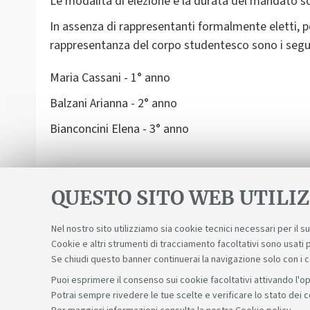
Le modalità di elezione e la durata del mandato s
In assenza di rappresentanti formalmente eletti, 
rappresentanza del corpo studentesco sono i segu
Maria Cassani - 1° anno
Balzani Arianna - 2° anno
Bianconcini Elena - 3° anno
aggiornamento al 14.11.2025
QUESTO SITO WEB UTILIZ
Nel nostro sito utilizziamo sia cookie tecnici necessari per il 
Cookie e altri strumenti di tracciamento facoltativi sono usati p
Se chiudi questo banner continuerai la navigazione solo con i 
Puoi esprimere il consenso sui cookie facoltativi attivando l'op
Potrai sempre rivedere le tue scelte e verificare lo stato dei 
Sosteniamo il diritto alla conoscenza