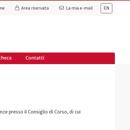
ine
Area riservata
La mia e-mail
EN
checa
Contatti
ze presso il Consiglio di Corso, di cui