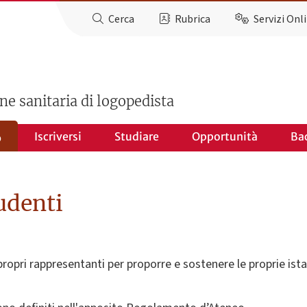
Cerca
Rubrica
Servizi Onl
one sanitaria di logopedista
Iscriversi
Studiare
Opportunità
Ba
o
udenti
opri rappresentanti per proporre e sostenere le proprie istan