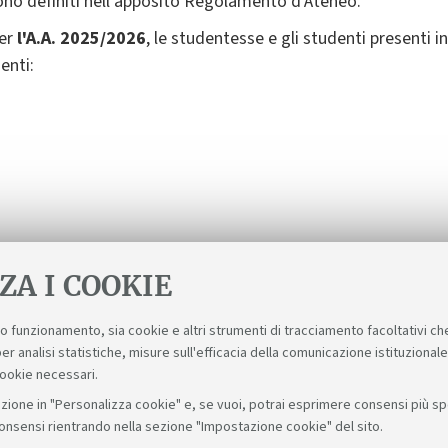
ono definiti nell'apposito Regolamento d’Ateneo.
per
l'A.A. 2025/2026
, le studentesse e gli studenti presenti i
enti:
ZA I COOKIE
suo funzionamento, sia cookie e altri strumenti di tracciamento facoltativi ch
er analisi statistiche, misure sull'efficacia della comunicazione istituzional
cookie necessari.
zione in "Personalizza cookie" e, se vuoi, potrai esprimere consensi più spec
consensi rientrando nella sezione "Impostazione cookie" del sito.