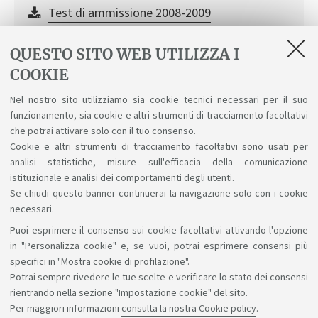
Test di ammissione 2008-2009
[ .pdf 95Kb ]
QUESTO SITO WEB UTILIZZA I
Test di ammissione 2007-2008
COOKIE
[ .pdf 61Kb ]
Nel nostro sito utilizziamo sia cookie tecnici necessari per il suo
funzionamento, sia cookie e altri strumenti di tracciamento facoltativi
Test di ammissione 2006-2007
che potrai attivare solo con il tuo consenso.
[ .pdf 87Kb ]
Cookie e altri strumenti di tracciamento facoltativi sono usati per
analisi statistiche, misure sull'efficacia della comunicazione
istituzionale e analisi dei comportamenti degli utenti.
Se chiudi questo banner continuerai la navigazione solo con i cookie
necessari.
Puoi esprimere il consenso sui cookie facoltativi attivando l'opzione
Sosteniamo il diritto alla conoscenza
in "Personalizza cookie" e, se vuoi, potrai esprimere consensi più
specifici in "Mostra cookie di profilazione".
Seguici su:
Potrai sempre rivedere le tue scelte e verificare lo stato dei consensi
rientrando nella sezione "Impostazione cookie" del sito.
Per maggiori informazioni
consulta la nostra Cookie policy
.