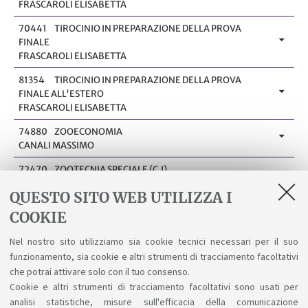
FRASCAROLI ELISABETTA
70441
TIROCINIO IN PREPARAZIONE DELLA PROVA
FINALE
FRASCAROLI ELISABETTA
81354
TIROCINIO IN PREPARAZIONE DELLA PROVA
FINALE ALL'ESTERO
FRASCAROLI ELISABETTA
74880
ZOOECONOMIA
CANALI MASSIMO
72470
ZOOTECNIA SPECIALE (C.I)
NANNI COSTA LEONARDO
QUESTO SITO WEB UTILIZZA I
72470
ZOOTECNIA SPECIALE (C.I)
COOKIE
TREVISI PAOLO
Nel nostro sito utilizziamo sia cookie tecnici necessari per il suo
27884
ZOOTECNIA SPECIALE (C.I.)
funzionamento, sia cookie e altri strumenti di tracciamento facoltativi
NANNI COSTA LEONARDO
che potrai attivare solo con il tuo consenso.
Cookie e altri strumenti di tracciamento facoltativi sono usati per
analisi statistiche, misure sull'efficacia della comunicazione
1
2
3