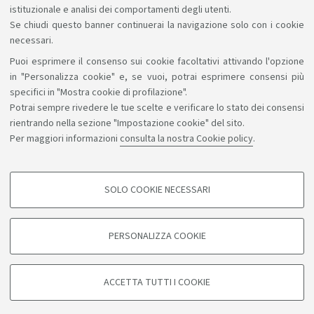
istituzionale e analisi dei comportamenti degli utenti.
Se chiudi questo banner continuerai la navigazione solo con i cookie
necessari.
Puoi esprimere il consenso sui cookie facoltativi attivando l'opzione
Sosteniamo il diritto alla conoscenza
in "Personalizza cookie" e, se vuoi, potrai esprimere consensi più
specifici in "Mostra cookie di profilazione".
Seguici su:
Potrai sempre rivedere le tue scelte e verificare lo stato dei consensi
rientrando nella sezione "Impostazione cookie" del sito.
Per maggiori informazioni
consulta la nostra Cookie policy
.
App:
SOLO COOKIE NECESSARI
COOKIE DI PROFILAZIONE - FACOLTATIVI
©Copyright 2026 - ALMA MATER STUDIORUM - Università di
Si tratta di cookie utilizzati per analizzare le caratteristiche della navigazione
PERSONALIZZA COOKIE
degli utenti, creare profili in base al loro comportamento sul sito, per analisi
Bologna - Via Zamboni, 33 - 40126 Bologna - PI: 01131710376 -
di marketing.
CF: 80007010376
Mostra cookie di profilazione
Privacy
Note legali
Informazioni sul sito e accessibilità
ACCETTA TUTTI I COOKIE
Impostazioni cookie
Google/Youtube Video