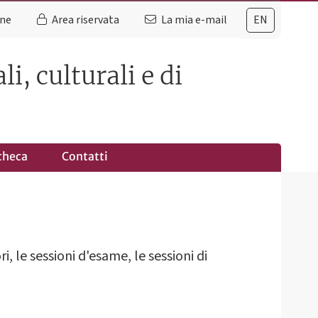
ine
Area riservata
La mia e-mail
EN
i, culturali e di
checa
Contatti
i, le sessioni d'esame, le sessioni di