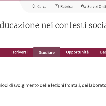
Cerca
Rubrica
Servizi Onl
ducazione nei contesti social
Iscriversi
Opportunità
Ba
Studiare
eriodi di svolgimento delle lezioni frontali, dei laborator