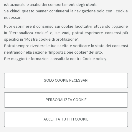
istituzionale e analisi dei comportamenti degli utenti.
Se chiudi questo banner continuerai la navigazione solo con i cookie
necessari.
Puoi esprimere il consenso sui cookie facoltativi attivando l'opzione
Sosteniamo il diritto alla conoscenza
in "Personalizza cookie" e, se vuoi, potrai esprimere consensi più
specifici in "Mostra cookie di profilazione".
Seguici su:
Potrai sempre rivedere le tue scelte e verificare lo stato dei consensi
rientrando nella sezione "Impostazione cookie" del sito.
Per maggiori informazioni
consulta la nostra Cookie policy
.
App:
SOLO COOKIE NECESSARI
COOKIE DI PROFILAZIONE - FACOLTATIVI
©Copyright 2026 - ALMA MATER STUDIORUM - Università di
Si tratta di cookie utilizzati per analizzare le caratteristiche della navigazione
PERSONALIZZA COOKIE
degli utenti, creare profili in base al loro comportamento sul sito, per analisi
Bologna - Via Zamboni, 33 - 40126 Bologna - PI: 01131710376 -
di marketing.
CF: 80007010376
Mostra cookie di profilazione
Privacy
Note legali
Informazioni sul sito e accessibilità
ACCETTA TUTTI I COOKIE
Impostazioni cookie
Google/Youtube Video