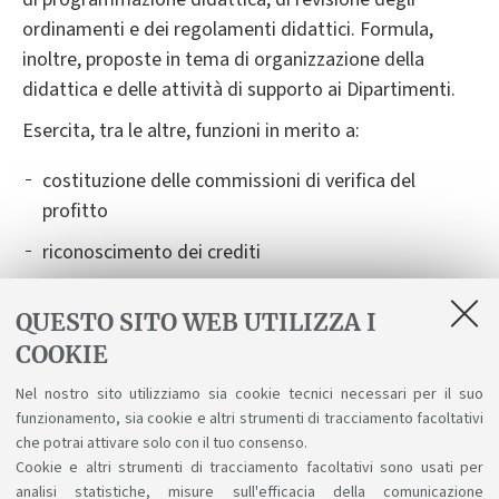
ordinamenti e dei regolamenti didattici. Formula,
inoltre, proposte in tema di organizzazione della
didattica e delle attività di supporto ai Dipartimenti.
Esercita, tra le altre, funzioni in merito a:
costituzione delle commissioni di verifica del
profitto
riconoscimento dei crediti
autorizzazioni allo svolgimento e riconoscimento di
QUESTO SITO WEB UTILIZZA I
attività formative all'estero nell'ambito dei
COOKIE
programmi di mobilità internazionale (Learning
Agreement)
Nel nostro sito utilizziamo sia cookie tecnici necessari per il suo
funzionamento, sia cookie e altri strumenti di tracciamento facoltativi
predisposizione dei calendari e delle commissioni
che potrai attivare solo con il tuo consenso.
degli esami di laurea.
Cookie e altri strumenti di tracciamento facoltativi sono usati per
analisi statistiche, misure sull'efficacia della comunicazione