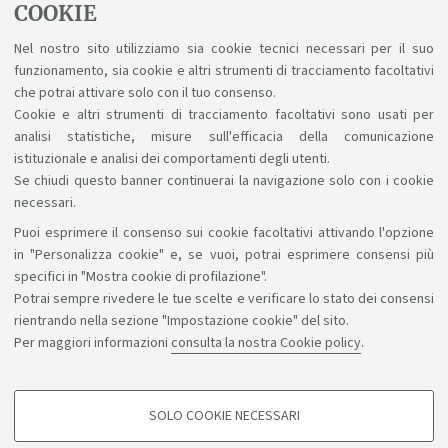
Gli
studenti
che non hanno ancora frequentato i
COOKIE
laboratori, devono iscriversi a quelli attivati
Nel nostro sito utilizziamo sia cookie tecnici necessari per il suo
sulla triennale di nuovo ordinamento.
funzionamento, sia cookie e altri strumenti di tracciamento facoltativi
Le informazioni sul Tirocinio sono disponibili nella
che potrai attivare solo con il tuo consenso.
Cookie e altri strumenti di tracciamento facoltativi sono usati per
pagina
Tirocinio curriculare
.
analisi statistiche, misure sull'efficacia della comunicazione
istituzionale e analisi dei comportamenti degli utenti.
Se chiudi questo banner continuerai la navigazione solo con i cookie
necessari.
Puoi esprimere il consenso sui cookie facoltativi attivando l'opzione
Sosteniamo il diritto alla conoscenza
in "Personalizza cookie" e, se vuoi, potrai esprimere consensi più
specifici in "Mostra cookie di profilazione".
Seguici su:
Potrai sempre rivedere le tue scelte e verificare lo stato dei consensi
rientrando nella sezione "Impostazione cookie" del sito.
Per maggiori informazioni
consulta la nostra Cookie policy
.
App:
SOLO COOKIE NECESSARI
COOKIE DI PROFILAZIONE - FACOLTATIVI