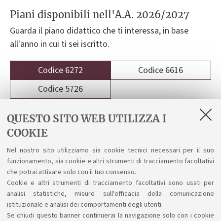
Piani disponibili nell'A.A. 2026/2027
Guarda il piano didattico che ti interessa, in base
all'anno in cui ti sei iscritto.
Codice 6272
Codice 6616
Codice 5726
6272 - Scienze dell'educazione nei contesti sociali,
QUESTO SITO WEB UTILIZZA I
culturali e di comunità
COOKIE
Nel nostro sito utilizziamo sia cookie tecnici necessari per il suo
Piano didattico per studenti immatricolati
funzionamento, sia cookie e altri strumenti di tracciamento facoltativi
nell'a.a. 2026/27
che potrai attivare solo con il tuo consenso.
Cookie e altri strumenti di tracciamento facoltativi sono usati per
analisi statistiche, misure sull'efficacia della comunicazione
istituzionale e analisi dei comportamenti degli utenti.
Se chiudi questo banner continuerai la navigazione solo con i cookie