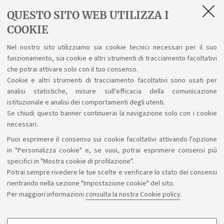
presenza – si raccomanda a studenti e studentesse di
QUESTO SITO WEB UTILIZZA I
completare la procedura firmando digitalmente il
COOKIE
verbale, mediante l'inserimento della propria
password nell'apposito spazio dedicato alla firma
Nel nostro sito utilizziamo sia cookie tecnici necessari per il suo
dello studente.Lo studente è tenuto a verificare gli
funzionamento, sia cookie e altri strumenti di tracciamento facoltativi
esami che può sostenere in base al suo piano di studi
che potrai attivare solo con il tuo consenso.
Cookie e altri strumenti di tracciamento facoltativi sono usati per
accedendo ad
AlmaEsami
.
analisi statistiche, misure sull'efficacia della comunicazione
istituzionale e analisi dei comportamenti degli utenti.
Se chiudi questo banner continuerai la navigazione solo con i cookie
necessari.
Puoi esprimere il consenso sui cookie facoltativi attivando l'opzione
Sosteniamo il diritto alla conoscenza
in "Personalizza cookie" e, se vuoi, potrai esprimere consensi più
specifici in "Mostra cookie di profilazione".
Seguici su:
Potrai sempre rivedere le tue scelte e verificare lo stato dei consensi
rientrando nella sezione "Impostazione cookie" del sito.
Per maggiori informazioni
consulta la nostra Cookie policy
.
App: