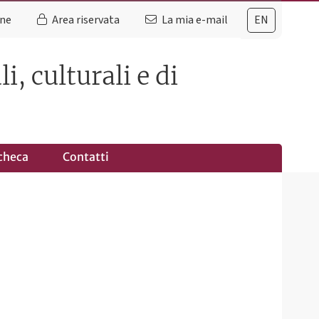
ine
Area riservata
La mia e-mail
EN
i, culturali e di
checa
Contatti