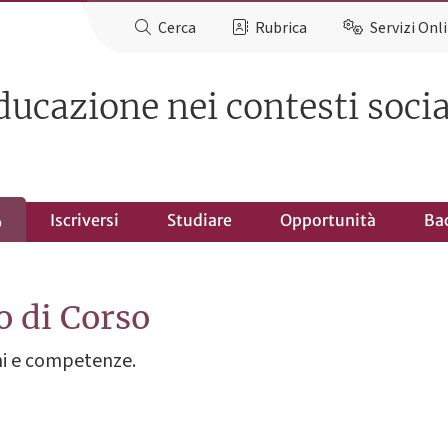
Cerca
Rubrica
Servizi Onl
ucazione nei contesti social
Iscriversi
Studiare
Opportunità
Ba
o
o di Corso
oni e competenze.