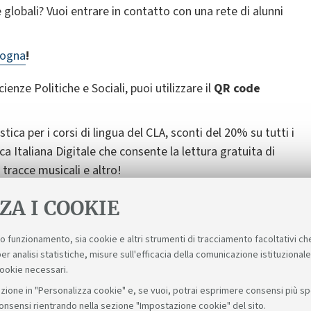
e globali? Vuoi entrare in contatto con una rete di alunni
logna
!
ienze Politiche e Sociali, puoi utilizzare il
QR code
istica per i corsi di lingua del CLA, sconti del 20% su tutti i
ca Italiana Digitale che consente la
lettura gratuita di
, tracce musicali e altro!
ZA I COOKIE
suo funzionamento, sia cookie e altri strumenti di tracciamento facoltativi ch
er analisi statistiche, misure sull'efficacia della comunicazione istituzional
cookie necessari.
zione in "Personalizza cookie" e, se vuoi, potrai esprimere consensi più spec
consensi rientrando nella sezione "Impostazione cookie" del sito.