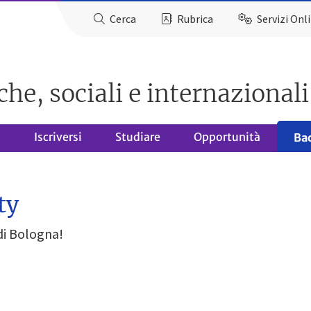
Cerca
Rubrica
Servizi Onl
che, sociali e internazionali
o
Iscriversi
Studiare
Opportunità
Ba
ty
di Bologna!