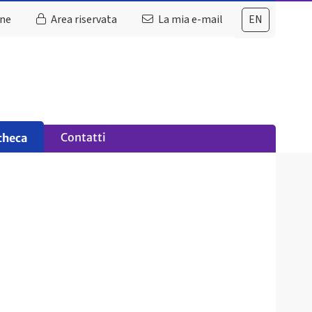
ine
Area riservata
La mia e-mail
EN
Contatti
checa