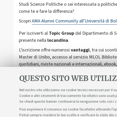
Studi Scienze Politiche o sei interessatə a politich
come te e fare la differenza?
Scopri
AMA Alumni Community all'Università di Bo
Per iscriverti al
Topic Group
del Dipartimento di Sc
presente nella
locandina
.
L'iscrizione offre numerosi
vantaggi
, tra cui scont
Master di Unibo, accesso al servizio MLOL Bibliote
quotidiani, riviste nazionali e internazionali, ebook
Trovi a
questo link
la pagina ufficiale.
QUESTO SITO WEB UTILIZ
Nel nostro sito utilizziamo sia cookie tecnici necessari per il 
Cookie e altri strumenti di tracciamento facoltativi sono usati p
Se chiudi questo banner continuerai la navigazione solo con i 
Puoi esprimere il consenso sui cookie facoltativi attivando l'op
Potrai sempre rivedere le tue scelte e verificare lo stato dei 