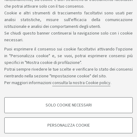
Voci dalla magistrale - Locandina
che potrai attivare solo con il tuo consenso.
[ .pdf 4098Kb ]
Cookie e altri strumenti di tracciamento facoltativi sono usati per
analisi statistiche, misure sull'efficacia della comunicazione
istituzionale e analisi dei comportamenti degli utenti.
Se chiudi questo banner continuerai la navigazione solo con i cookie
necessari.
Puoi esprimere il consenso sui cookie facoltativi attivando l'opzione
Sosteniamo il diritto alla conoscenza
in "Personalizza cookie" e, se vuoi, potrai esprimere consensi più
specifici in "Mostra cookie di profilazione".
Seguici su:
Potrai sempre rivedere le tue scelte e verificare lo stato dei consensi
rientrando nella sezione "Impostazione cookie" del sito.
Per maggiori informazioni
consulta la nostra Cookie policy
.
App:
SOLO COOKIE NECESSARI
COOKIE DI PROFILAZIONE - FACOLTATIVI
©Copyright 2026 - ALMA MATER STUDIORUM - Università di
Si tratta di cookie utilizzati per analizzare le caratteristiche della navigazione
PERSONALIZZA COOKIE
degli utenti, creare profili in base al loro comportamento sul sito, per analisi
Bologna - Via Zamboni, 33 - 40126 Bologna - PI: 01131710376 -
di marketing.
CF: 80007010376