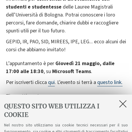
studenti e studentesse
delle Lauree Magistrali
dell’Università di Bologna. Potrai conoscere i loro
percorsi, fare domande, chiarire dubbi e raccogliere
spunti utili per il tuo futuro.
GEPID, IR, PAO, SID, MIREES, IPE, LEG... ecco alcuni dei
corsi che abbiamo invitato!
L’appuntamento è per
Giovedì 21 maggio, dalle
17:00 alle 18:30
, su
Microsoft Teams
.
Per iscriverti clicca
qui
. L'evento si terrà a
questo link.
Ti aspettiamo!
QUESTO SITO WEB UTILIZZA I
COOKIE
Locandina
Nel nostro sito utilizziamo sia cookie tecnici necessari per il suo
funzionamento, sia cookie e altri strumenti di tracciamento facoltativi