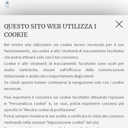
it
Gli studenti principianti e coloro che non hanno
QUESTO SITO WEB UTILIZZA I
superato il test di accesso a settembre potranno
COOKIE
accedere al corso nel secondo semestre solo
Nel nostro sito utilizziamo sia cookie tecnici necessari per il suo
se hanno frequentato il corso
funzionamento, sia cookie e altri strumenti di tracciamento facoltativi
propedeutico
OBBLIGATORIO
già nel primo
che potrai attivare solo con il tuo consenso.
semestre
.
Cookie e altri strumenti di tracciamento facoltativi sono usati per
analisi statistiche, misure sull'efficacia della comunicazione
istituzionale e analisi dei comportamenti degli utenti.
Se chiudi questo banner continuerai la navigazione solo con i cookie
necessari.
Puoi esprimere il consenso sui cookie facoltativi attivando l'opzione
Sosteniamo il diritto alla conoscenza
in "Personalizza cookie" e, se vuoi, potrai esprimere consensi più
specifici in "Mostra cookie di profilazione".
Seguici su:
Potrai sempre rivedere le tue scelte e verificare lo stato dei consensi
rientrando nella sezione "Impostazione cookie" del sito.