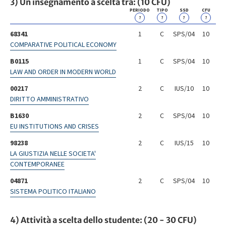
3) Un insegnamento a scelta tra: (10 CFU)
PERIODO
TIPO
SSD
CFU
?
?
?
?
68341
1
C
SPS/04
10
COMPARATIVE POLITICAL ECONOMY
B0115
1
C
SPS/04
10
LAW AND ORDER IN MODERN WORLD
00217
2
C
IUS/10
10
DIRITTO AMMINISTRATIVO
B1630
2
C
SPS/04
10
EU INSTITUTIONS AND CRISES
98238
2
C
IUS/15
10
LA GIUSTIZIA NELLE SOCIETA'
CONTEMPORANEE
04871
2
C
SPS/04
10
SISTEMA POLITICO ITALIANO
4) Attività a scelta dello studente: (20 - 30 CFU)