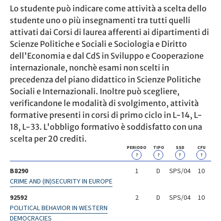
Lo studente può indicare come attività a scelta dello
studente uno o più insegnamenti tra tutti quelli
attivati dai Corsi di laurea afferenti ai dipartimenti di
Scienze Politiche e Sociali e Sociologia e Diritto
dell'Economia e dal CdS in Sviluppo e Cooperazione
internazionale, nonchè esami non scelti in
precedenza del piano didattico in Scienze Politiche
Sociali e Internazionali. Inoltre può scegliere,
verificandone le modalità di svolgimento, attività
formative presenti in corsi di primo ciclo in L-14, L-
18, L-33. L'obbligo formativo è soddisfatto con una
scelta per 20 crediti.
PERIODO
TIPO
SSD
CFU
?
?
?
?
B8290
1
D
SPS/04
10
CRIME AND (IN)SECURITY IN EUROPE
92592
2
D
SPS/04
10
POLITICAL BEHAVIOR IN WESTERN
DEMOCRACIES