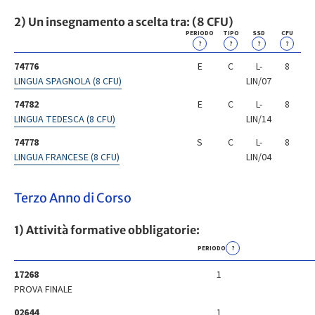
2) Un insegnamento a scelta tra: (8 CFU)
PERIODO
TIPO
SSD
CFU
?
?
?
?
74776
E
C
L-
8
LINGUA SPAGNOLA (8 CFU)
LIN/07
74782
E
C
L-
8
LINGUA TEDESCA (8 CFU)
LIN/14
74778
S
C
L-
8
LINGUA FRANCESE (8 CFU)
LIN/04
Terzo Anno di Corso
1) Attività formative obbligatorie:
PERIODO
?
17268
1
PROVA FINALE
02644
1