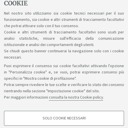
00399
2
D
4
COOKIE
FILOSOFIA TEORETICA
Nel nostro sito utilizziamo sia cookie tecnici necessari per il suo
00961
2
D
4
funzionamento, sia cookie e altri strumenti di tracciamento facoltativi
STORIA DELLA FILOSOFIA
che potrai attivare solo con il tuo consenso.
Cookie e altri strumenti di tracciamento facoltativi sono usati per
analisi statistiche, misure sull'efficacia della comunicazione
istituzionale e analisi dei comportamenti degli utenti.
Se chiudi questo banner continuerai la navigazione solo con i cookie
necessari.
Puoi esprimere il consenso sui cookie facoltativi attivando l'opzione
Sosteniamo il diritto alla conoscenza
in "Personalizza cookie" e, se vuoi, potrai esprimere consensi più
specifici in "Mostra cookie di profilazione".
Seguici su:
Potrai sempre rivedere le tue scelte e verificare lo stato dei consensi
rientrando nella sezione "Impostazione cookie" del sito.
Per maggiori informazioni
consulta la nostra Cookie policy
.
App:
SOLO COOKIE NECESSARI
COOKIE DI PROFILAZIONE - FACOLTATIVI