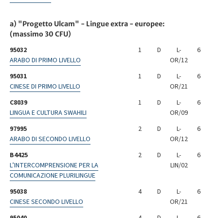
a) "Progetto Ulcam" - Lingue extra - europee:
(massimo 30 CFU)
95032
1
D
L-
6
ARABO DI PRIMO LIVELLO
OR/12
95031
1
D
L-
6
CINESE DI PRIMO LIVELLO
OR/21
C8039
1
D
L-
6
LINGUA E CULTURA SWAHILI
OR/09
97995
2
D
L-
6
ARABO DI SECONDO LIVELLO
OR/12
B4425
2
D
L-
6
L’INTERCOMPRENSIONE PER LA
LIN/02
COMUNICAZIONE PLURILINGUE
95038
4
D
L-
6
CINESE SECONDO LIVELLO
OR/21
95040
4
D
L-
6