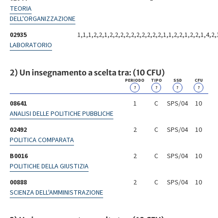
TEORIA
DELL'ORGANIZZAZIONE
02935
1,1,1,2,2,1,2,2,2,2,2,2,2,2,2,2,1,1,2,2,1,2,2,1,4,2,
LABORATORIO
2) Un insegnamento a scelta tra: (10 CFU)
PERIODO
TIPO
SSD
CFU
?
?
?
?
08641
1
C
SPS/04
10
ANALISI DELLE POLITICHE PUBBLICHE
02492
2
C
SPS/04
10
POLITICA COMPARATA
B0016
2
C
SPS/04
10
POLITICHE DELLA GIUSTIZIA
00888
2
C
SPS/04
10
SCIENZA DELL'AMMINISTRAZIONE