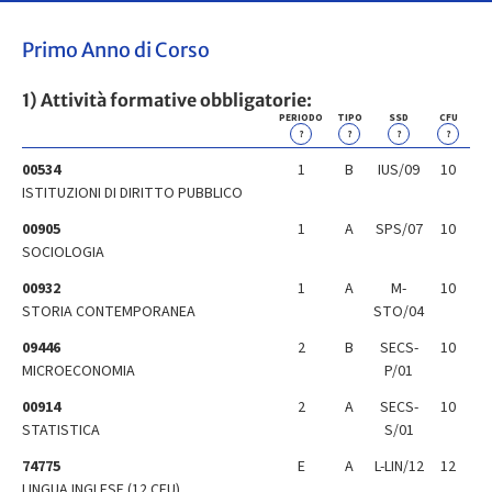
Primo Anno di Corso
1) Attività formative obbligatorie:
PERIODO
TIPO
SSD
CFU
?
?
?
?
00534
1
B
IUS/09
10
ISTITUZIONI DI DIRITTO PUBBLICO
00905
1
A
SPS/07
10
SOCIOLOGIA
00932
1
A
M-
10
STORIA CONTEMPORANEA
STO/04
09446
2
B
SECS-
10
MICROECONOMIA
P/01
00914
2
A
SECS-
10
STATISTICA
S/01
74775
E
A
L-LIN/12
12
LINGUA INGLESE (12 CFU)