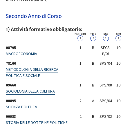
Secondo Anno di Corso
1) Attività formative obbligatorie:
PERIODO
TIPO
SSD
CFU
?
?
?
?
08795
1
B
SECS-
10
MACROECONOMIA
P/01
78160
1
B
SPS/04
10
METODOLOGIA DELLA RICERCA
POLITICA E SOCIALE
09660
1
B
SPS/08
10
SOCIOLOGIA DELLA CULTURA
00895
2
A
SPS/04
10
SCIENZA POLITICA
00983
2
B
SPS/02
10
STORIA DELLE DOTTRINE POLITICHE