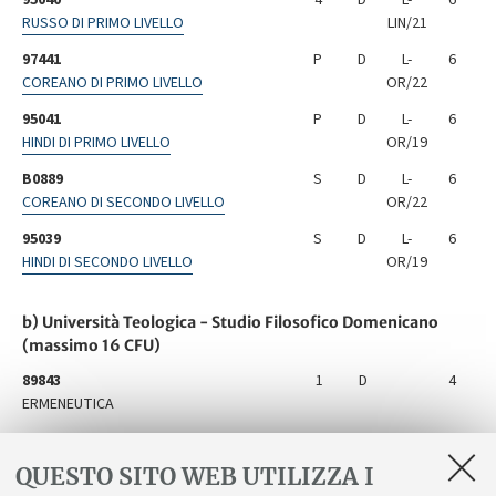
RUSSO DI PRIMO LIVELLO
LIN/21
97441
P
D
L-
6
COREANO DI PRIMO LIVELLO
OR/22
95041
P
D
L-
6
HINDI DI PRIMO LIVELLO
OR/19
B0889
S
D
L-
6
COREANO DI SECONDO LIVELLO
OR/22
95039
S
D
L-
6
HINDI DI SECONDO LIVELLO
OR/19
b) Università Teologica - Studio Filosofico Domenicano
(massimo 16 CFU)
89843
1
D
4
ERMENEUTICA
00393
1
D
4
FILOSOFIA MORALE
QUESTO SITO WEB UTILIZZA I