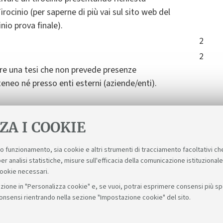
rocinio (per saperne di più vai sul sito web del
io prova finale).
2
2
are una tesi che non prevede presenze
teneo né presso enti esterni (aziende/enti).
ZA I COOKIE
suo funzionamento, sia cookie e altri strumenti di tracciamento facoltativi ch
er analisi statistiche, misure sull'efficacia della comunicazione istituzional
cookie necessari.
zione in "Personalizza cookie" e, se vuoi, potrai esprimere consensi più spec
consensi rientrando nella sezione "Impostazione cookie" del sito.