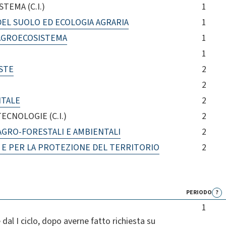
TEMA (C.I.)
1
EL SUOLO ED ECOLOGIA AGRARIA
1
'AGROECOSISTEMA
1
1
STE
2
2
NTALE
2
ECNOLOGIE (C.I.)
2
AGRO-FORESTALI E AMBIENTALI
2
I E PER LA PROTEZIONE DEL TERRITORIO
2
PERIODO
?
1
e dal I ciclo, dopo averne fatto richiesta su