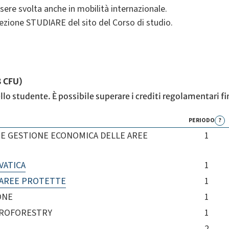
sere svolta anche in mobilità internazionale.
sezione STUDIARE del sito del Corso di studio.
8 CFU)
ello studente. È possibile superare i crediti regolamentari fi
PERIODO
?
 E GESTIONE ECONOMICA DELLE AREE
1
VATICA
1
 AREE PROTETTE
1
ONE
1
GROFORESTRY
1
2