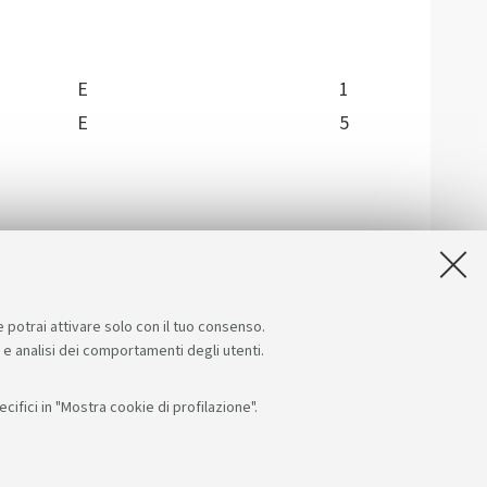
E
1
E
5
e potrai attivare solo con il tuo consenso.
e e analisi dei comportamenti degli utenti.
ifici in "Mostra cookie di profilazione".
Seguici su:
App: