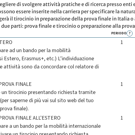
egliere di svolgere attività pratiche e di ricerca presso ent
ssono essere inserite nella carriera per specificare la natura
à il tirocinio in preparazione della prova finale in Italia o 
 due parti: prova finale e tirocinio o preparazione alla prova 
PERIODO
?
STERO
1
ipare ad un bando per la mobilità
i Estero, Erasmus+, etc.) L’individuazione
le attività sono da concordare col relatore di
PROVA FINALE
1
e un tirocinio presentando richiesta tramite
(per saperne di più vai sul sito web del tuo
rova finale).
PROVA FINALE ALL'ESTERO
1
ipare a un bando per la mobilità internazionale
tivare un tirocinio presentando richiesta