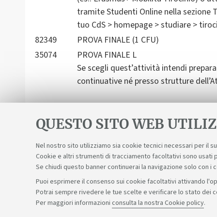
tramite Studenti Online nella sezione Ti
tuo CdS > homepage > studiare > tirocin
82349
PROVA FINALE (1 CFU)
35074
PROVA FINALE L
Se scegli quest’attività intendi prepar
continuative né presso strutture dell’A
QUESTO SITO WEB UTILIZ
Nel nostro sito utilizziamo sia cookie tecnici necessari per il 
Cookie e altri strumenti di tracciamento facoltativi sono usati p
Se chiudi questo banner continuerai la navigazione solo con i 
Puoi esprimere il consenso sui cookie facoltativi attivando l'op
Potrai sempre rivedere le tue scelte e verificare lo stato dei 
Sosteniamo il diritto alla conoscenza
Per maggiori informazioni
consulta la nostra Cookie policy
.