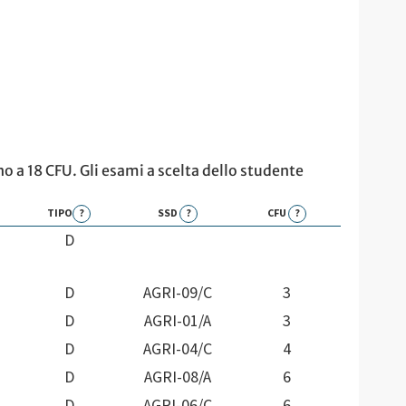
no a 18 CFU. Gli esami a scelta dello studente
TIPO
?
SSD
?
CFU
?
D
D
AGRI-09/C
3
D
AGRI-01/A
3
D
AGRI-04/C
4
D
AGRI-08/A
6
D
AGRI-06/C
6