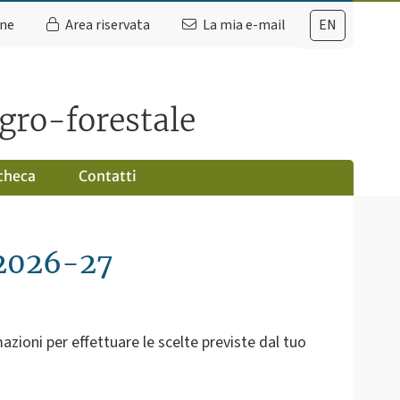
ine
Area riservata
La mia e-mail
EN
agro-forestale
checa
Contatti
. 2026-27
zioni per effettuare le scelte previste dal tuo