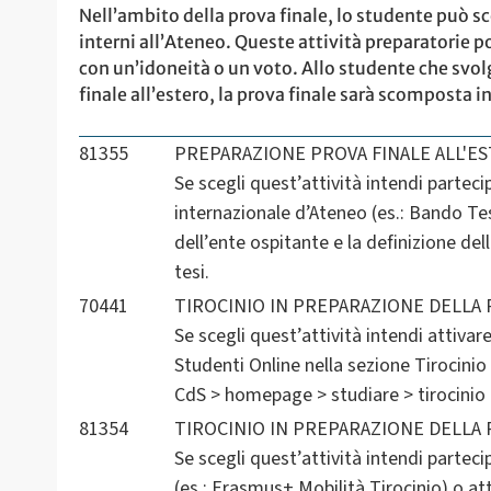
Nell’ambito della prova finale, lo studente può sc
interni all’Ateneo. Queste attività preparatorie po
con un’idoneità o un voto. Allo studente che svolger
finale all’estero, la prova finale sarà scomposta in
81355
PREPARAZIONE PROVA FINALE ALL'E
Se scegli quest’attività intendi partec
internazionale d’Ateneo (es.: Bando Tes
dell’ente ospitante e la definizione del
tesi.
70441
TIROCINIO IN PREPARAZIONE DELLA 
Se scegli quest’attività intendi attivar
Studenti Online nella sezione Tirocinio 
CdS > homepage > studiare > tirocinio p
81354
TIROCINIO IN PREPARAZIONE DELLA 
Se scegli quest’attività intendi partec
(es.: Erasmus+ Mobilità Tirocinio) o at