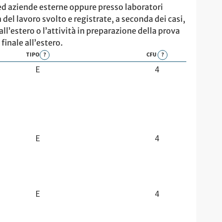
i ed aziende esterne oppure presso laboratori
 del lavoro svolto e registrate, a seconda dei casi,
all’estero o l’attività in preparazione della prova
finale all’estero.
TIPO
?
CFU
?
E
4
E
4
E
4