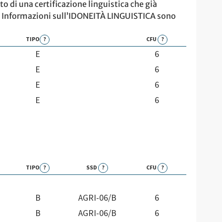
o di una certificazione linguistica che già
ca. Informazioni sull’IDONEITÀ LINGUISTICA sono
TIPO
?
CFU
?
E
6
E
6
E
6
E
6
TIPO
?
SSD
?
CFU
?
B
AGRI-06/B
6
B
AGRI-06/B
6