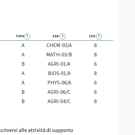
TIPO
?
SSD
?
CFU
?
A
CHEM-03/A
8
A
MATH-03/B
8
B
AGRI-01/A
6
A
BIOS-01/A
8
A
PHYS-06/A
6
B
AGRI-06/C
6
B
AGRI-04/C
8
criversi alle attività di supporto