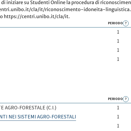
di iniziare su Studenti Online la procedura di riconosciment
//centri.unibo.it/cla/it/riconoscimento-idoneita-linguisti
o https://centri.unibo.it/cla/it.
PERIODO
?
1
1
1
1
PERIODO
?
E AGRO-FORESTALE (C.I.)
1
TI NEI SISTEMI AGRO-FORESTALI
1
1