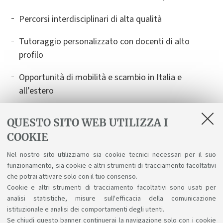
Percorsi interdisciplinari di alta qualità
Tutoraggio personalizzato con docenti di alto
profilo
Opportunità di mobilità e scambio in Italia e
all’estero
Come candidarsi
QUESTO SITO WEB UTILIZZA I
Il
bando di ammissione di I ciclo
è aperto a chi si
COOKIE
iscrive per la prima volta a un corso di laurea o laurea
Nel nostro sito utilizziamo sia cookie tecnici necessari per il suo
magistrale a ciclo unico dell’Università di Bologna. È
funzionamento, sia cookie e altri strumenti di tracciamento facoltativi
possibile candidarsi
entro il 12 giugno
.
che potrai attivare solo con il tuo consenso.
Cookie e altri strumenti di tracciamento facoltativi sono usati per
Scopri come candidarti
analisi statistiche, misure sull'efficacia della comunicazione
istituzionale e analisi dei comportamenti degli utenti.
Se chiudi questo banner continuerai la navigazione solo con i cookie