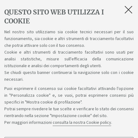
QUESTO SITO WEB UTILIZZA I
COOKIE
In evidenza
Nel nostro sito utilizziamo sia cookie tecnici necessari per il suo
funzionamento, sia cookie e altri strumenti di tracciamento facoltativi
Tutor didattici
che potrai attivare solo con il tuo consenso.
[ .xlsx 14Kb ]
Cookie e altri strumenti di tracciamento facoltativi sono usati per
analisi statistiche, misure sull'efficacia della comunicazione
istituzionale e analisi dei comportamenti degli utenti.
Se chiudi questo banner continuerai la navigazione solo con i cookie
necessari.
Puoi esprimere il consenso sui cookie facoltativi attivando l'opzione
Sosteniamo il diritto alla conoscenza
in "Personalizza cookie" e, se vuoi, potrai esprimere consensi più
specifici in "Mostra cookie di profilazione".
Seguici su:
Potrai sempre rivedere le tue scelte e verificare lo stato dei consensi
rientrando nella sezione "Impostazione cookie" del sito.
Per maggiori informazioni
consulta la nostra Cookie policy
.
App: