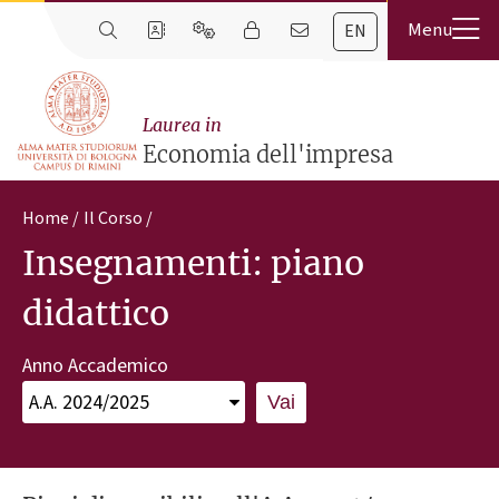
EN
Laurea in
Economia dell'impresa
Home
Il Corso
Insegnamenti: piano
didattico
Anno Accademico
Vai