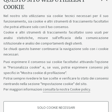
00239
A
GIUR-
8
DIRITTO TRIBUTARIO
08/A
COOKIE
93297
A
ECON-
8
Nel nostro sito utilizziamo sia cookie tecnici necessari per il suo
ECONOMIA DELL'IMPRESA E DELLA
01/A
funzionamento, sia cookie e altri strumenti di tracciamento facoltativi
CONCORRENZA
che potrai attivare solo con il tuo consenso.
Cookie e altri strumenti di tracciamento facoltativi sono usati per
analisi statistiche, misure sull'efficacia della comunicazione
istituzionale e analisi dei comportamenti degli utenti.
Se chiudi questo banner continuerai la navigazione solo con i cookie
necessari.
Puoi esprimere il consenso sui cookie facoltativi attivando l'opzione
Sosteniamo il diritto alla conoscenza
in "Personalizza cookie" e, se vuoi, potrai esprimere consensi più
specifici in "Mostra cookie di profilazione".
Seguici su:
Potrai sempre rivedere le tue scelte e verificare lo stato dei consensi
rientrando nella sezione "Impostazione cookie" del sito.
Per maggiori informazioni
consulta la nostra Cookie policy
.
App:
SOLO COOKIE NECESSARI