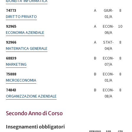
IDONEITA' INFORMATICA
74773
A
GIUR-
8
DIRITTO PRIVATO
01/A
92965
A
ECON-
10
ECONOMIA AZIENDALE
06/A
92966
A
STAT-
8
MATEMATICA GENERALE
04/A
68839
B
ECON-
8
MARKETING
07/A
75888
B
ECON-
8
MICROECONOMIA
01/A
74843
B
ECON-
8
ORGANIZZAZIONE AZIENDALE
08/A
Secondo Anno di Corso
Insegnamenti obbligatori
PERIODO
SSD
CFU