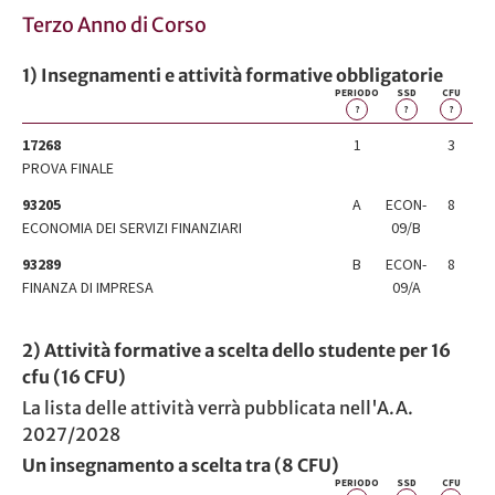
Terzo Anno di Corso
1) Insegnamenti e attività formative obbligatorie
PERIODO
SSD
CFU
?
?
?
17268
1
3
PROVA FINALE
93205
A
ECON-
8
ECONOMIA DEI SERVIZI FINANZIARI
09/B
93289
B
ECON-
8
FINANZA DI IMPRESA
09/A
2) Attività formative a scelta dello studente per 16
cfu (16 CFU)
La lista delle attività verrà pubblicata nell'A.A.
2027/2028
Un insegnamento a scelta tra (8 CFU)
PERIODO
SSD
CFU