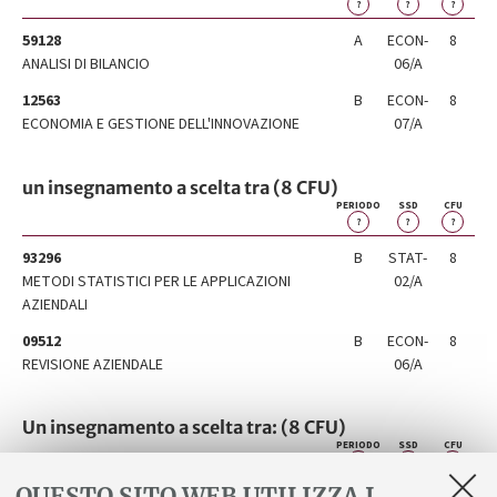
?
?
?
59128
A
ECON-
8
ANALISI DI BILANCIO
06/A
12563
B
ECON-
8
ECONOMIA E GESTIONE DELL'INNOVAZIONE
07/A
un insegnamento a scelta tra (8 CFU)
PERIODO
SSD
CFU
?
?
?
93296
B
STAT-
8
METODI STATISTICI PER LE APPLICAZIONI
02/A
AZIENDALI
09512
B
ECON-
8
REVISIONE AZIENDALE
06/A
Un insegnamento a scelta tra: (8 CFU)
PERIODO
SSD
CFU
?
?
?
QUESTO SITO WEB UTILIZZA I