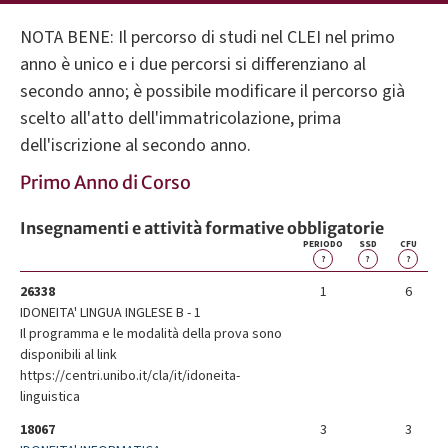
NOTA BENE: Il percorso di studi nel CLEI nel primo
anno è unico e i due percorsi si differenziano al
secondo anno; è possibile modificare il percorso già
scelto all'atto dell'immatricolazione, prima
dell'iscrizione al secondo anno.
Primo Anno di Corso
Insegnamenti e attività formative obbligatorie
PERIODO
SSD
CFU
?
?
?
26338
1
6
IDONEITA' LINGUA INGLESE B - 1
Il programma e le modalità della prova sono
disponibili al link
https://centri.unibo.it/cla/it/idoneita-
linguistica
18067
3
3