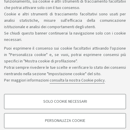
funzionamento, sia cookie e altri strumenti di tracciamento facoltativi
che potrai attivare solo con il tuo consenso.
Pubblicato il
14 maggio 2026
Cookie e altri strumenti di tracciamento facoltativi sono usati per
analisi statistiche, misure sull'efficacia della comunicazione
istituzionale e analisi dei comportamenti degli utenti.
Se chiudi questo banner continuerai la navigazione solo con i cookie
necessari.
Puoi esprimere il consenso sui cookie facoltativi attivando l'opzione
Sosteniamo il diritto alla conoscenza
in "Personalizza cookie" e, se vuoi, potrai esprimere consensi più
specifici in "Mostra cookie di profilazione".
Seguici su:
Potrai sempre rivedere le tue scelte e verificare lo stato dei consensi
rientrando nella sezione "Impostazione cookie" del sito.
Per maggiori informazioni
consulta la nostra Cookie policy
.
App:
SOLO COOKIE NECESSARI
COOKIE DI PROFILAZIONE - FACOLTATIVI
©Copyright 2026 - ALMA MATER STUDIORUM - Università di
Si tratta di cookie utilizzati per analizzare le caratteristiche della navigazione
PERSONALIZZA COOKIE
degli utenti, creare profili in base al loro comportamento sul sito, per analisi
Bologna - Via Zamboni, 33 - 40126 Bologna - PI: 01131710376 -
di marketing.