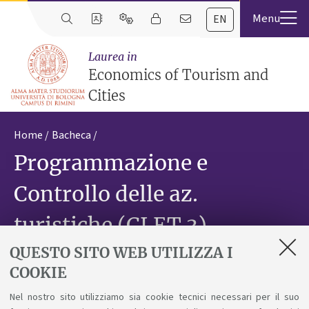
EN
Laurea in
Economics of Tourism and
Cities
Home
Bacheca
Programmazione e
Controllo delle az.
turistiche (CLET 3) -
PIGIANI D.
QUESTO SITO WEB UTILIZZA I
COOKIE
La lezione di GIOVEDI' 14/05 è SPOSTATA a
Nel nostro sito utilizziamo sia cookie tecnici necessari per il suo
GIOVEDI' 21/05 h. 15.00-18.00 in ALBERTI 3.